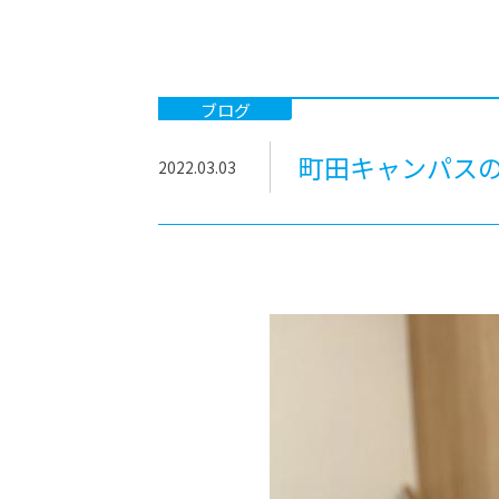
-ちょっとみせてKTCみらいノート
-住環境デ
どこでも、どことでも型学習
-マンガイ
-進学コー
ブログ
-基礎コー
町田キャンパス
2022.03.03
-個別指導