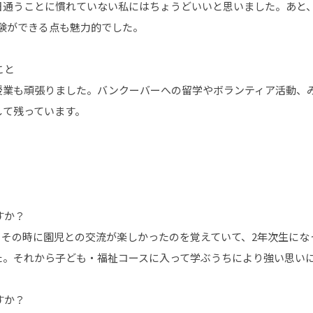
日通うことに慣れていない私にはちょうどいいと思いました。あと
験ができる点も魅力的でした。
こと
授業も頑張りました。バンクーバーへの留学やボランティア活動、み
して残っています。
すか？
、その時に園児との交流が楽しかったのを覚えていて、2年次生にな
た。それから子ども・福祉コースに入って学ぶうちにより強い思い
すか？