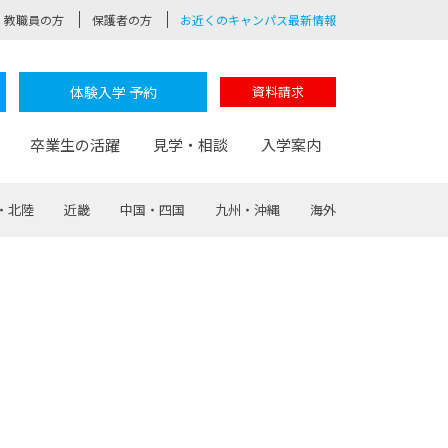
教職員の方
保護者の方
お近くのキャンパス最新情報
体験入学 予約
資料請求
卒業生の活躍
見学・相談
入学案内
・北陸
近畿
中国・四国
九州・沖縄
海外
験
路
ポート
つながる学科
茂木校長のなりたい大人白熱授業
卒業しても戻れる場所
Web出願
制服紹介
レッジ
おおぞらサポーター
部とおおぞらカレッジの