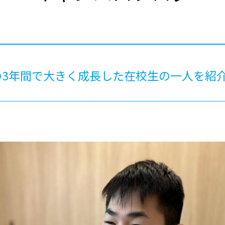
®
ザインコース
-社会の架け橋プログラム®
-おおぞら
ラストコース
-海外留学
ス
ス
の3年間で大きく成長した在校生の一人を紹
コース