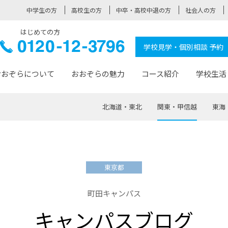
中学生の方
高校生の方
中卒・高校中退の方
社会人の方
はじめての方
ぞら高校
0120-
学校見学・個別相談 予約
12-3796
おおぞらについて
おおぞらの魅力
コース紹介
学校生活
北海道・東北
関東・甲信越
東海
おおぞらについて トップページ
おおぞらの魅力 トップページ
卒業生の活躍 トップページ
見学・相談 トップページ
コース紹介 トップページ
学校生活 トップページ
入学案内 トップページ
™
が大事にしている価値観
入学までの流れ
おおぞらの授業
全国の仲間
先輩の声
おおぞら高校とは
卒業までの流れ
おおぞら100選
なりたい大人になるための体
卒業生の進
SDGs
学費サ
東京都
福祉コース
人と職との架け橋
-なりたい大人システム
-屋久島スクーリング
おおぞらカ
町田キャンパス
ミングコース
-みらいの架け橋レッスン®
-選べる学
キャンパスブログ
サポート