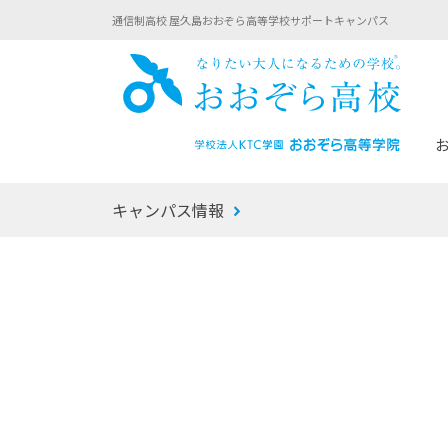
通信制高校 屋久島おおぞら高等学校サポートキャンパス
おお
キャンパス情報
あなたへのメッセージ
1年間の流れ
マイコーチ®
生徒募集要項
学校での1日
みらい学科
おおぞら
-マイコーチ®バトンリレーブログ
-子ども・
みらいノート®
-プログラ