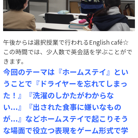
午後からは選択授業で行われるEnglish café☆
この時間では、少人数で英会話を学ぶことがで
きます。
今回のテーマは『ホームステイ』とい
うことで『ドライヤーを忘れてしまっ
た！』『洗濯のしかたがわからな
い...』『出された食事に嫌いなもの
が...』などホームステイで起こりそう
な場面で役立つ表現をゲーム形式で学