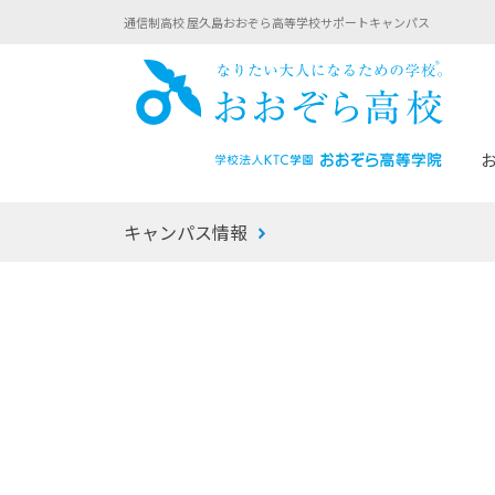
通信制高校 屋久島おおぞら高等学校サポートキャンパス
おお
キャンパス情報
あなたへのメッセージ
1年間の流れ
マイコーチ®
生徒募集要項
学校での1日
みらい学科
おおぞら
-マイコーチ®バトンリレーブログ
-子ども・
みらいノート®
-プログラ