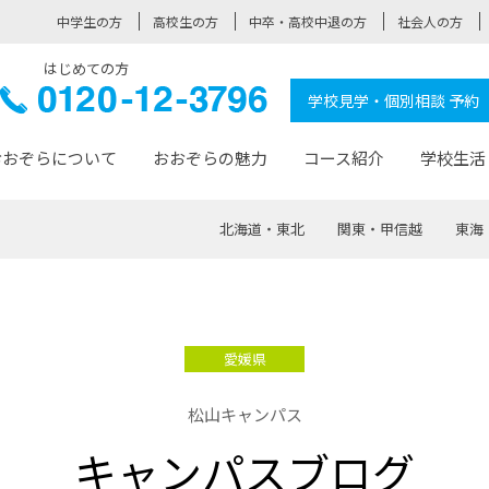
中学生の方
高校生の方
中卒・高校中退の方
社会人の方
はじめての方
ぞら高校
0120-
学校見学・個別相談 予約
12-3796
おおぞらについて
おおぞらの魅力
コース紹介
学校生活
北海道・東北
関東・甲信越
東海
おおぞらについて トップページ
おおぞらの魅力 トップページ
卒業生の活躍 トップページ
見学・相談 トップページ
コース紹介 トップページ
学校生活 トップページ
入学案内 トップページ
™
が大事にしている価値観
入学までの流れ
おおぞらの授業
全国の仲間
先輩の声
おおぞら高校とは
卒業までの流れ
おおぞら100選
なりたい大人になるための体
卒業生の進
SDGs
学費サ
愛媛県
福祉コース
人と職との架け橋
-なりたい大人システム
-屋久島スクーリング
おおぞらカ
松山キャンパス
ミングコース
-みらいの架け橋レッスン®
-選べる学
キャンパスブログ
サポート