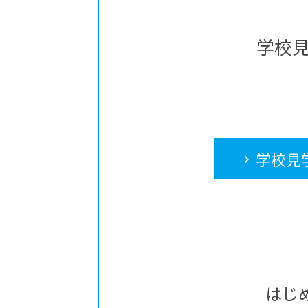
学校
学校見
はじ