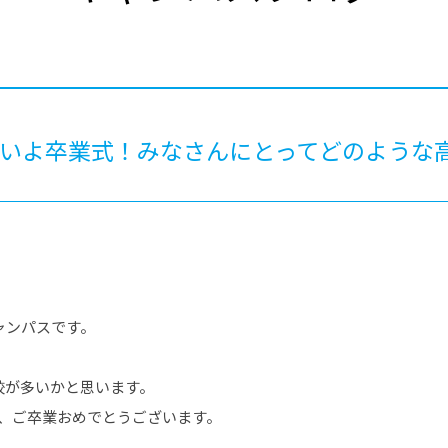
®
ザインコース
-社会の架け橋プログラム®
-おおぞら
ラストコース
-海外留学
ス
ス
よいよ卒業式！みなさんにとってどのような
コース
ャンパスです。
校が多いかと思います。
ん、ご卒業おめでとうございます。