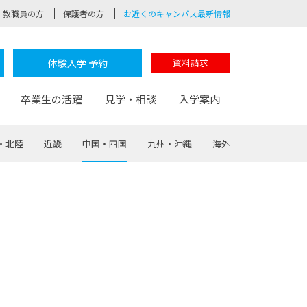
教職員の方
保護者の方
お近くのキャンパス最新情報
体験入学 予約
資料請求
卒業生の活躍
見学・相談
入学案内
・北陸
近畿
中国・四国
九州・沖縄
海外
験
路
ポート
つながる学科
茂木校長のなりたい大人白熱授業
卒業しても戻れる場所
Web出願
制服紹介
レッジ
おおぞらサポーター
部とおおぞらカレッジの