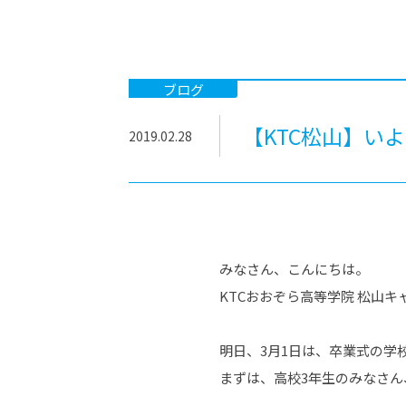
-ちょっとみせてKTCみらいノート
-住環境デ
どこでも、どことでも型学習
-マンガイ
-進学コー
ブログ
-基礎コー
【KTC松山】い
2019.02.28
-個別指導
みなさん、こんにちは。
KTCおおぞら高等学院 松山キ
明日、3月1日は、卒業式の学
まずは、高校3年生のみなさ