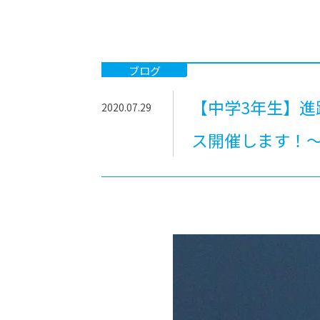
-ちょっとみせてKTCみらいノート
-住環境デ
どこでも、どことでも型学習
-マンガイ
-進学コー
ブログ
-基礎コー
【中学3年生】進
2020.07.29
-個別指導
ス開催します！