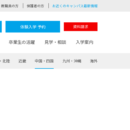
教職員の方
保護者の方
お近くのキャンパス最新情報
体験入学 予約
資料請求
卒業生の活躍
見学・相談
入学案内
・北陸
近畿
中国・四国
九州・沖縄
海外
験
路
ポート
つながる学科
茂木校長のなりたい大人白熱授業
卒業しても戻れる場所
Web出願
制服紹介
レッジ
おおぞらサポーター
部とおおぞらカレッジの