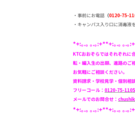
・事前にお電話
（
0120-75-11
・キャンパス入り口に消毒液
*+:｡.｡ ｡.｡:+**+:｡.｡ ｡.｡:
KTCおおぞらではそれぞれに
転・編入生の出願、進路のご
お気軽にご相談ください。
資料請求・学校見学・個別相
フリーコール：
0120-75-110
メールでのお問合せ：
chushi
*+:｡.｡ ｡.｡:+**+:｡.｡ ｡.｡: