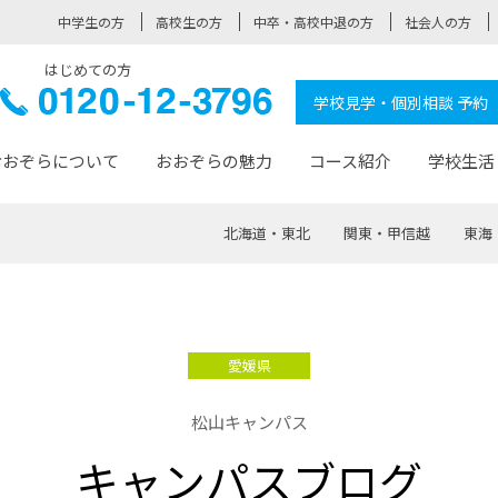
中学生の方
高校生の方
中卒・高校中退の方
社会人の方
はじめての方
ぞら高校
0120-
学校見学・個別相談 予約
12-3796
おおぞらについて
おおぞらの魅力
コース紹介
学校生活
北海道・東北
関東・甲信越
東海
おおぞらについて トップページ
おおぞらの魅力 トップページ
卒業生の活躍 トップページ
見学・相談 トップページ
コース紹介 トップページ
学校生活 トップページ
入学案内 トップページ
™
が大事にしている価値観
入学までの流れ
おおぞらの授業
全国の仲間
先輩の声
おおぞら高校とは
卒業までの流れ
おおぞら100選
なりたい大人になるための体
卒業生の進
SDGs
学費サ
愛媛県
福祉コース
人と職との架け橋
-なりたい大人システム
-屋久島スクーリング
おおぞらカ
松山キャンパス
ミングコース
-みらいの架け橋レッスン®
-選べる学
キャンパスブログ
サポート