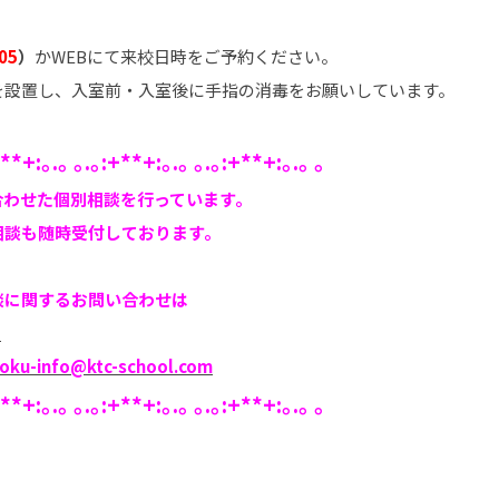
05
）
かWEBにて来校日時をご予約ください。
を設置し、入室前・入室後に手指の消毒をお願いしています。
+**+:｡.｡ ｡.｡:+**+:｡.｡ ｡.｡:+**+:｡.｡ ｡
合わせた個別相談を行っています。
相談も随時受付しております。
談に関するお問い合わせは
5
koku-info@ktc-school.com
+**+:｡.｡ ｡.｡:+**+:｡.｡ ｡.｡:+**+:｡.｡ ｡