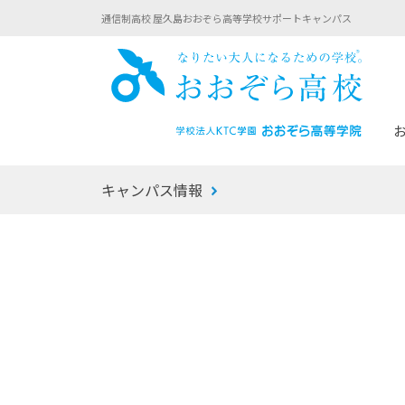
通信制高校 屋久島おおぞら高等学校サポートキャンパス
おお
キャンパス情報
あなたへのメッセージ
1年間の流れ
マイコーチ®
生徒募集要項
学校での1日
みらい学科
おおぞら
-マイコーチ®バトンリレーブログ
-子ども・
みらいノート®
-プログラ