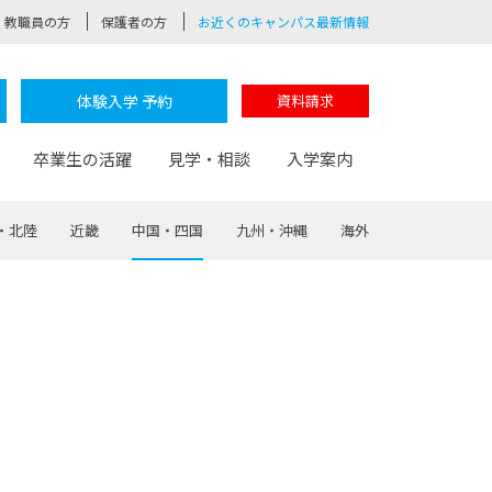
教職員の方
保護者の方
お近くのキャンパス最新情報
体験入学 予約
資料請求
卒業生の活躍
見学・相談
入学案内
・北陸
近畿
中国・四国
九州・沖縄
海外
験
路
ポート
つながる学科
茂木校長のなりたい大人白熱授業
卒業しても戻れる場所
Web出願
制服紹介
レッジ
おおぞらサポーター
部とおおぞらカレッジの