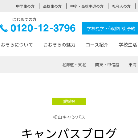
中学生の方
高校生の方
中卒・高校中退の方
社会人の方
はじめての方
ぞら高校
0120-
学校見学・個別相談 予約
12-3796
おおぞらについて
おおぞらの魅力
コース紹介
学校生活
北海道・東北
関東・甲信越
東海
おおぞらについて トップページ
おおぞらの魅力 トップページ
卒業生の活躍 トップページ
見学・相談 トップページ
コース紹介 トップページ
学校生活 トップページ
入学案内 トップページ
™
が大事にしている価値観
入学までの流れ
おおぞらの授業
全国の仲間
先輩の声
おおぞら高校とは
卒業までの流れ
おおぞら100選
なりたい大人になるための体
卒業生の進
SDGs
学費サ
愛媛県
福祉コース
人と職との架け橋
-なりたい大人システム
-屋久島スクーリング
おおぞらカ
松山キャンパス
ミングコース
-みらいの架け橋レッスン®
-選べる学
キャンパスブログ
サポート