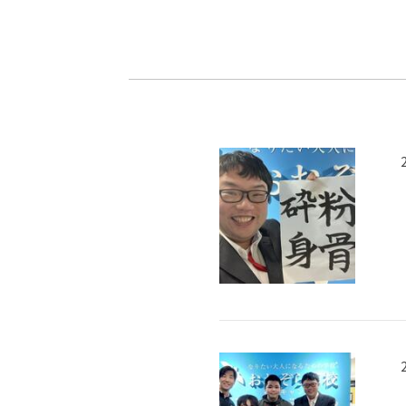
-ちょっとみせてKTCみらいノート
-住環境デ
どこでも、どことでも型学習
-マンガイ
-進学コー
-基礎コー
-個別指導