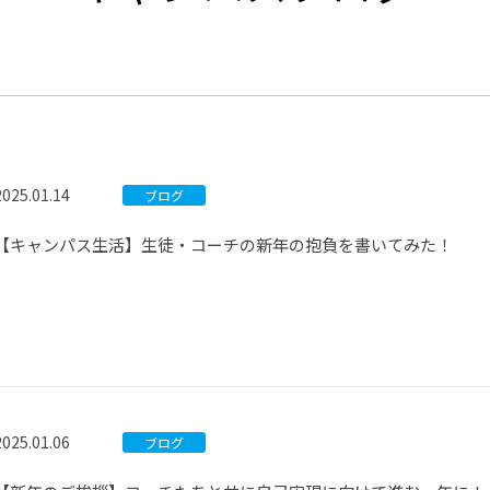
®
ザインコース
-社会の架け橋プログラム®
-おおぞら
ラストコース
-海外留学
ス
ス
2025.01.14
ブログ
コース
【キャンパス生活】生徒・コーチの新年の抱負を書いてみた！
2025.01.06
ブログ