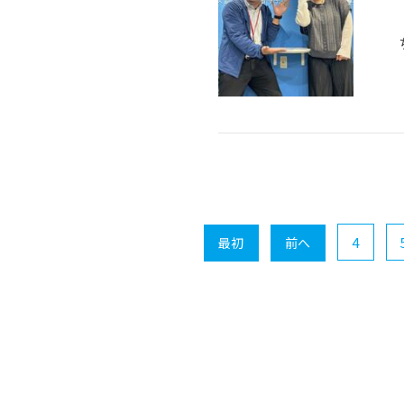
4
最初
前へ