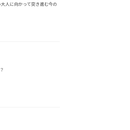
い大人に向かって突き進む今の
？