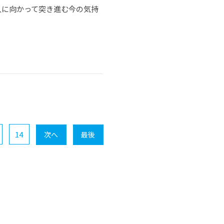
人に向かって突き進む今の気持
14
次へ
最後