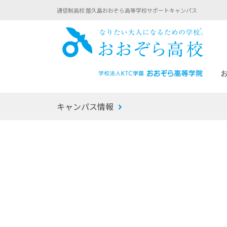
通信制高校 屋久島おおぞら高等学校サポートキャンパス
おお
キャンパス情報
あなたへのメッセージ
1年間の流れ
マイコーチ®
生徒募集要項
学校での1日
みらい学科
おおぞら
-マイコーチ®バトンリレーブログ
-子ども・
みらいノート®
-プログラ