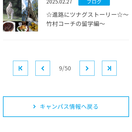
2025.02.27
ブログ
☆進路にツナグストーリー☆～
竹村コーチの留学編～
最初
前へ
9/50
次へ
最後
キャンパス情報へ戻る