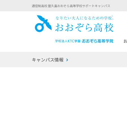
通信制高校 屋久島おおぞら高等学校サポートキャンパス
おお
キャンパス情報
あなたへのメッセージ
1年間の流れ
マイコーチ®
生徒募集要項
学校での1日
みらい学科
おおぞら
-マイコーチ®バトンリレーブログ
-子ども・
みらいノート®
-プログラ