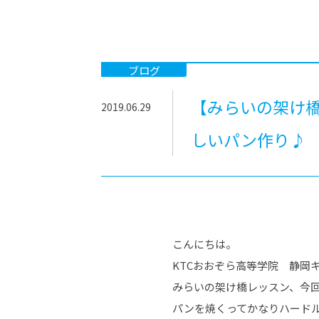
-ちょっとみせてKTCみらいノート
-住環境デ
どこでも、どことでも型学習
-マンガイ
-進学コー
ブログ
-基礎コー
【みらいの架け橋
2019.06.29
-個別指導
しいパン作り♪
こんにちは。
KTCおおぞら高等学院 静岡
みらいの架け橋レッスン、今
パンを焼くってかなりハードルが