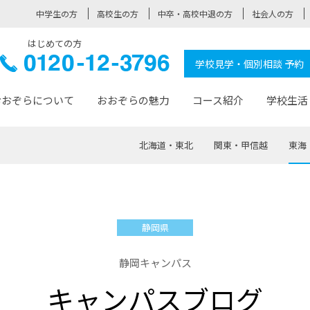
中学生の方
高校生の方
中卒・高校中退の方
社会人の方
はじめての方
ぞら高校
0120-
学校見学・個別相談 予約
12-3796
おおぞらについて
おおぞらの魅力
コース紹介
学校生活
北海道・東北
関東・甲信越
東海
おおぞらについて トップページ
おおぞらの魅力 トップページ
卒業生の活躍 トップページ
見学・相談 トップページ
コース紹介 トップページ
学校生活 トップページ
入学案内 トップページ
™
が大事にしている価値観
入学までの流れ
おおぞらの授業
全国の仲間
先輩の声
おおぞら高校とは
卒業までの流れ
おおぞら100選
なりたい大人になるための体
卒業生の進
SDGs
学費サ
静岡県
福祉コース
人と職との架け橋
-なりたい大人システム
-屋久島スクーリング
おおぞらカ
静岡キャンパス
ミングコース
-みらいの架け橋レッスン®
-選べる学
キャンパスブログ
サポート