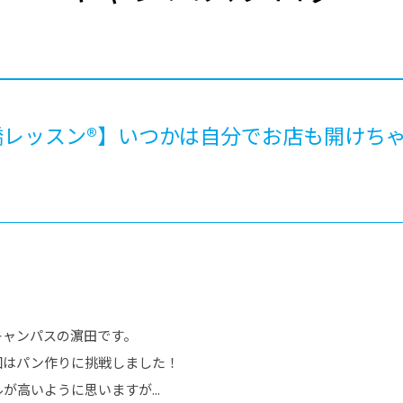
®
ザインコース
-社会の架け橋プログラム®
-おおぞら
ラストコース
-海外留学
ス
ス
レッスン®】いつかは自分でお店も開けちゃう
コース
キャンパスの濵田です。
回はパン作りに挑戦しました！
高いように思いますが...