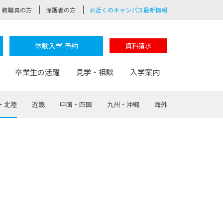
教職員の方
保護者の方
お近くのキャンパス最新情報
体験入学 予約
資料請求
卒業生の活躍
見学・相談
入学案内
・北陸
近畿
中国・四国
九州・沖縄
海外
験
路
ポート
つながる学科
茂木校長のなりたい大人白熱授業
卒業しても戻れる場所
Web出願
制服紹介
レッジ
おおぞらサポーター
部とおおぞらカレッジの