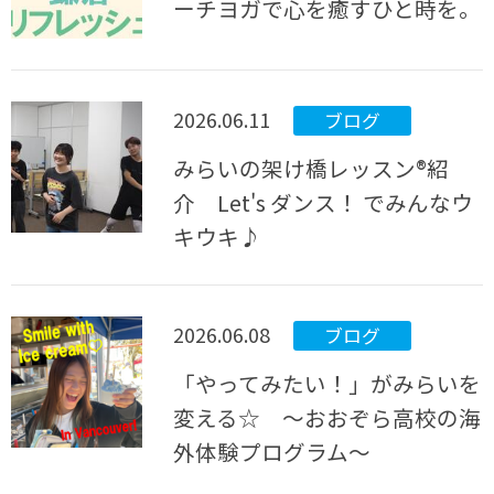
ーチヨガで心を癒すひと時を。
2026.06.11
ブログ
みらいの架け橋レッスン®紹
介 Let's ダンス！ でみんなウ
キウキ♪
2026.06.08
ブログ
「やってみたい！」がみらいを
変える☆ ～おおぞら高校の海
外体験プログラム～