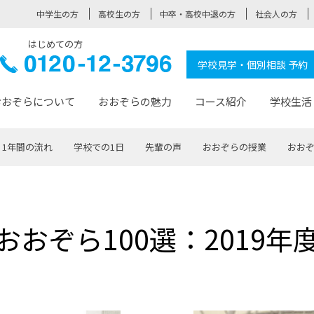
中学生の方
高校生の方
中卒・高校中退の方
社会人の方
はじめての方
ぞら高校
0120-
学校見学・個別相談 予約
12-3796
おおぞらについて
おおぞらの魅力
コース紹介
学校生活
1年間の流れ
学校での1日
先輩の声
おおぞらの授業
おおぞ
おおぞらについて トップページ
おおぞらの魅力 トップページ
卒業生の活躍 トップページ
見学・相談 トップページ
コース紹介 トップページ
学校生活 トップページ
入学案内 トップページ
™
が大事にしている価値観
入学までの流れ
おおぞらの授業
全国の仲間
先輩の声
おおぞら高校とは
卒業までの流れ
おおぞら100選
なりたい大人になるための体
卒業生の進
SDGs
学費サ
おおぞら100選：2019年
福祉コース
人と職との架け橋
-なりたい大人システム
-屋久島スクーリング
おおぞらカ
ミングコース
-みらいの架け橋レッスン®
-選べる学
サポート