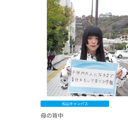
-ちょっとみせてKTCみらいノート
-住環境デ
どこでも、どことでも型学習
-マンガイ
-進学コー
-基礎コー
-個別指導
松山キャンパス
母の背中