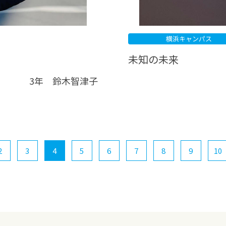
横浜キャンパス
未知の未来
3年 鈴木智津子
2
3
4
5
6
7
8
9
10