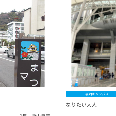
®
ザインコース
-社会の架け橋プログラム®
-おおぞら
ラストコース
-海外留学
ス
ス
コース
福岡キャンパス
なりたい大人
1年 西山夏美