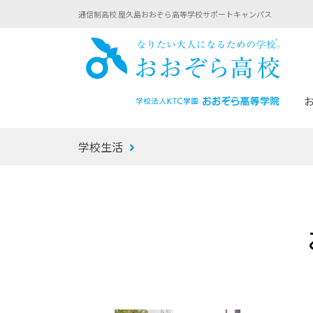
通信制高校 屋久島おおぞら高等学校サポートキャンパス
おお
学校生活
あなたへのメッセージ
1年間の流れ
マイコーチ®
生徒募集要項
学校での1日
みらい学科
おおぞら
-マイコーチ®バトンリレーブログ
-子ども・
みらいノート®
-プログラ