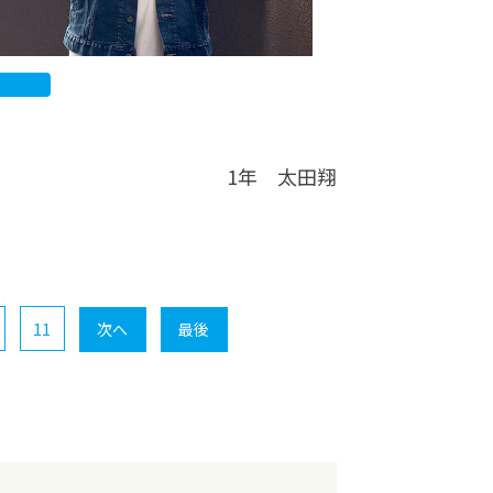
1年 太田翔
11
次へ
最後