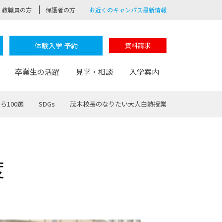
教職員の方
保護者の方
お近くのキャンパス最新情報
体験入学 予約
資料請求
卒業生の活躍
見学・相談
入学案内
ら100選
SDGs
茂木校長のなりたい大人白熱授業
験
路
ポート
つながる学科
茂木校長のなりたい大人白熱授業
卒業しても戻れる場所
Web出願
制服紹介
度
レッジ
おおぞらサポーター
部とおおぞらカレッジの