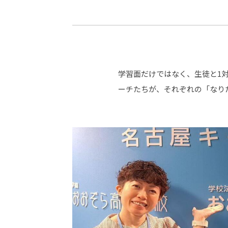
-ちょっとみせてKTCみらいノート
-住環境デ
どこでも、どことでも型学習
-マンガイ
-進学コー
-基礎コー
学習面だけではなく、生徒と1
ーチたちが、それぞれの「なり
-個別指導