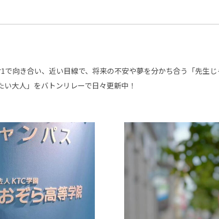
®
ザインコース
-社会の架け橋プログラム®
-おおぞら
ラストコース
-海外留学
ス
ス
対1で向き合い、近い目線で、将来の不安や夢を分かち合う「先生じ
たい大人」をバトンリレーで日々更新中！
コース