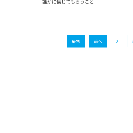
誰かに信じてもらうこと
2
最初
前へ