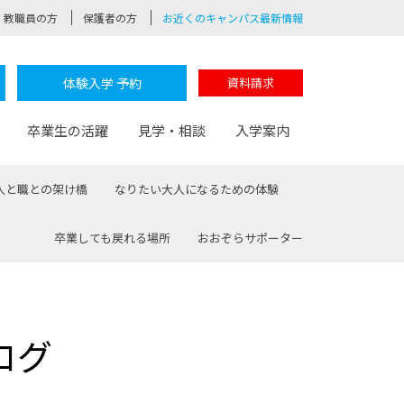
教職員の方
保護者の方
お近くのキャンパス最新情報
体験入学 予約
資料請求
卒業生の活躍
見学・相談
入学案内
人と職との架け橋
なりたい大人になるための体験
卒業しても戻れる場所
おおぞらサポーター
験
路
ポート
つながる学科
茂木校長のなりたい大人白熱授業
卒業しても戻れる場所
Web出願
制服紹介
レッジ
おおぞらサポーター
ログ
部とおおぞらカレッジの