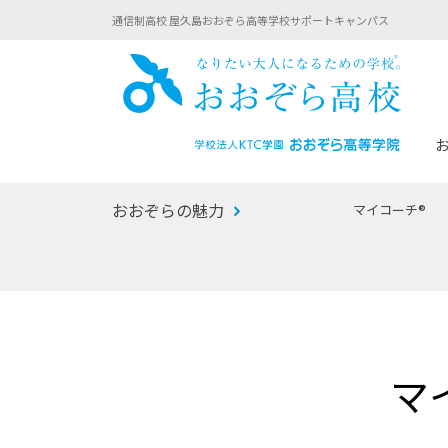
通信制高校 屋久島おおぞら高等学校サポートキャンパス
おお
おおぞらの魅力
マイコーチ®
あなたへのメッセージ
1年間の流れ
マイコーチ®
生徒募集要項
学校での1日
みらい学科
おおぞら
-マイコーチ®バトンリレーブログ
-子ども・
マ
みらいノート®
-プログラ