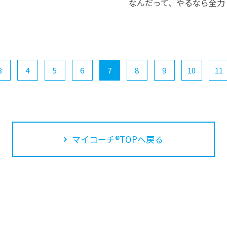
なんだって、やるなら全力
3
4
5
6
7
8
9
10
11
マイコーチ®TOPへ戻る