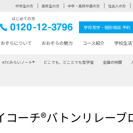
中学生の方
高校生の方
中卒・高校中退の方
社会人の方
はじめての方
ぞら高校
0120-
学校見学・個別相談 予約
12-3796
おおぞらについて
おおぞらの魅力
コース紹介
学校生活
KTCみらいノート®
どこでも、どことでも型学習
全国の仲間
おおぞらについて トップページ
おおぞらの魅力 トップページ
卒業生の活躍 トップページ
見学・相談 トップページ
コース紹介 トップページ
学校生活 トップページ
入学案内 トップページ
™
が大事にしている価値観
入学までの流れ
おおぞらの授業
全国の仲間
先輩の声
おおぞら高校とは
卒業までの流れ
おおぞら100選
なりたい大人になるための体
卒業生の進
SDGs
学費サ
福祉コース
人と職との架け橋
-なりたい大人システム
-屋久島スクーリング
おおぞらカ
イコーチ®バトンリレーブ
ミングコース
-みらいの架け橋レッスン®
-選べる学
サポート