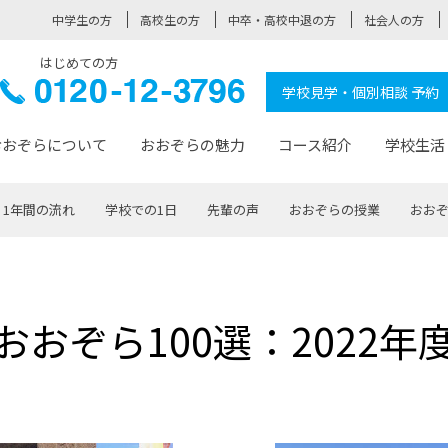
中学生の方
高校生の方
中卒・高校中退の方
社会人の方
はじめての方
ぞら高校
0120-
学校見学・個別相談 予約
12-3796
おおぞらについて
おおぞらの魅力
コース紹介
学校生活
1年間の流れ
学校での1日
先輩の声
おおぞらの授業
おおぞ
おおぞらについて トップページ
おおぞらの魅力 トップページ
卒業生の活躍 トップページ
見学・相談 トップページ
コース紹介 トップページ
学校生活 トップページ
入学案内 トップページ
™
が大事にしている価値観
入学までの流れ
おおぞらの授業
全国の仲間
先輩の声
おおぞら高校とは
卒業までの流れ
おおぞら100選
なりたい大人になるための体
卒業生の進
SDGs
学費サ
おおぞら100選：2022年
福祉コース
人と職との架け橋
-なりたい大人システム
-屋久島スクーリング
おおぞらカ
ミングコース
-みらいの架け橋レッスン®
-選べる学
サポート