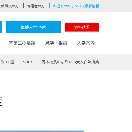
教職員の方
保護者の方
お近くのキャンパス最新情報
体験入学 予約
資料請求
卒業生の活躍
見学・相談
入学案内
ら100選
SDGs
茂木校長のなりたい大人白熱授業
験
路
ポート
つながる学科
茂木校長のなりたい大人白熱授業
卒業しても戻れる場所
Web出願
制服紹介
度
レッジ
おおぞらサポーター
部とおおぞらカレッジの