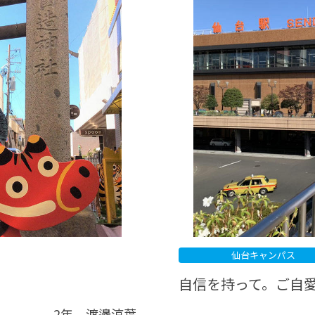
®
ザインコース
-社会の架け橋プログラム®
-おおぞら
ラストコース
-海外留学
ス
ス
コース
仙台キャンパス
自信を持って。ご自
2年 渡邊涼葉