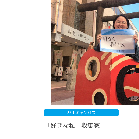
-ちょっとみせてKTCみらいノート
-住環境デ
どこでも、どことでも型学習
-マンガイ
-進学コー
-基礎コー
-個別指導
郡山キャンパス
「好きな私」収集家