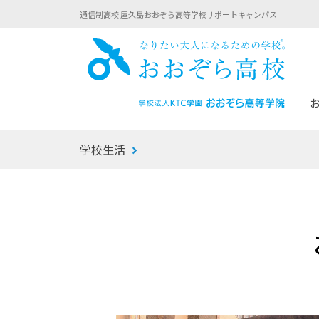
通信制高校 屋久島おおぞら高等学校サポートキャンパス
おお
学校生活
あなたへのメッセージ
1年間の流れ
マイコーチ®
生徒募集要項
学校での1日
みらい学科
おおぞら
-マイコーチ®バトンリレーブログ
-子ども・
みらいノート®
-プログラ