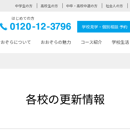
中学生の方
高校生の方
中卒・高校中退の方
社会人の方
はじめての方
ぞら高校
0120-
学校見学・個別相談 予約
12-3796
おおぞらについて
おおぞらの魅力
コース紹介
学校生活
おおぞらについて トップページ
おおぞらの魅力 トップページ
卒業生の活躍 トップページ
見学・相談 トップページ
コース紹介 トップページ
学校生活 トップページ
入学案内 トップページ
™
が大事にしている価値観
入学までの流れ
おおぞらの授業
全国の仲間
先輩の声
おおぞら高校とは
卒業までの流れ
おおぞら100選
なりたい大人になるための体
卒業生の進
SDGs
学費サ
各校の更新情報
福祉コース
人と職との架け橋
-なりたい大人システム
-屋久島スクーリング
おおぞらカ
ミングコース
-みらいの架け橋レッスン®
-選べる学
サポート