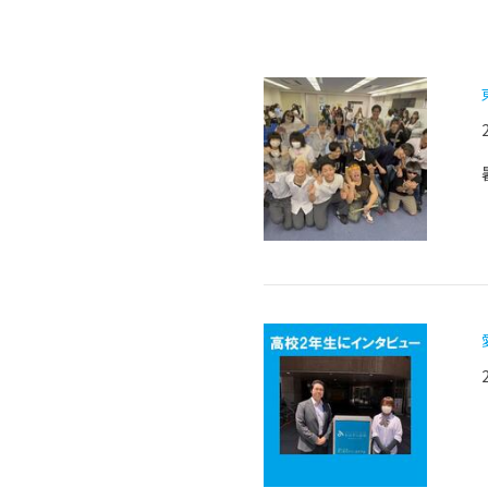
-ちょっとみせてKTCみらいノート
-住環境デ
どこでも、どことでも型学習
-マンガイ
-進学コー
-基礎コー
-個別指導