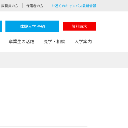
教職員の方
保護者の方
お近くのキャンパス最新情報
体験入学 予約
資料請求
卒業生の活躍
見学・相談
入学案内
験
路
ポート
つながる学科
茂木校長のなりたい大人白熱授業
卒業しても戻れる場所
Web出願
制服紹介
レッジ
おおぞらサポーター
部とおおぞらカレッジの