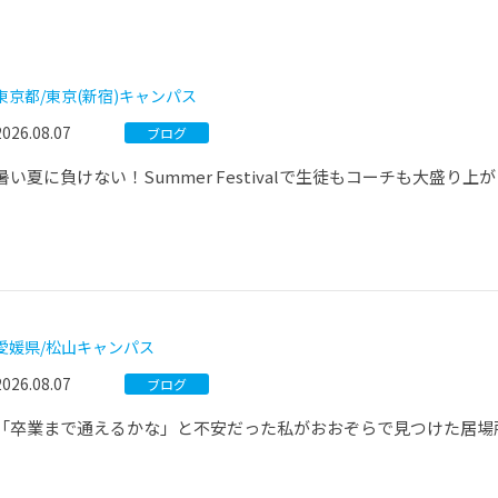
®
ザインコース
-社会の架け橋プログラム®
-おおぞら
ラストコース
-海外留学
東京都/東京(新宿)キャンパス
ス
2026.08.07
ブログ
ス
暑い夏に負けない！Summer Festivalで生徒もコーチも大盛り上
コース
愛媛県/松山キャンパス
2026.08.07
ブログ
「卒業まで通えるかな」と不安だった私がおおぞらで見つけた居場