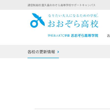
通信制高校 屋久島おおぞら高等学校サポートキャンパス
おお
各校の更新情報
あなたへのメッセージ
1年間の流れ
マイコーチ®
生徒募集要項
学校での1日
みらい学科
おおぞら
-マイコーチ®バトンリレーブログ
-子ども・
みらいノート®
-プログラ