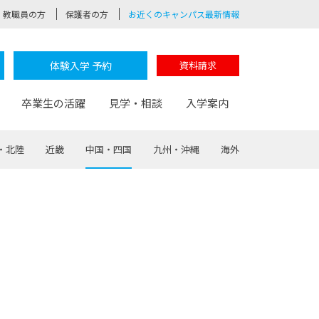
教職員の方
保護者の方
お近くのキャンパス最新情報
体験入学 予約
資料請求
卒業生の活躍
見学・相談
入学案内
・北陸
近畿
中国・四国
九州・沖縄
海外
験
路
ポート
つながる学科
茂木校長のなりたい大人白熱授業
卒業しても戻れる場所
Web出願
制服紹介
レッジ
おおぞらサポーター
部とおおぞらカレッジの