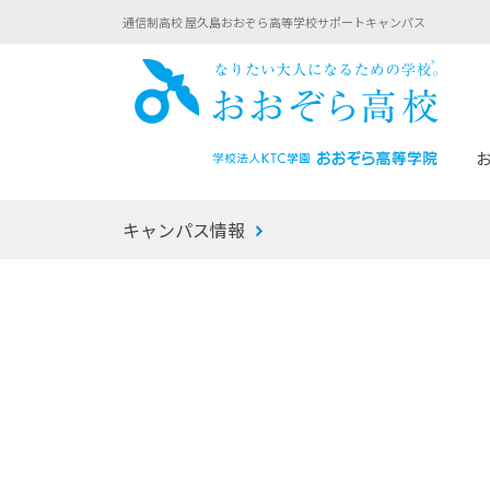
通信制高校 屋久島おおぞら高等学校サポートキャンパス
おお
キャンパス情報
あなたへのメッセージ
1年間の流れ
マイコーチ®
生徒募集要項
学校での1日
みらい学科
おおぞら
-マイコーチ®バトンリレーブログ
-子ども・
みらいノート®
-プログラ