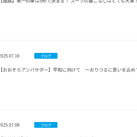
【進路】第一印象は5秒で決まる？ スーツの着こなしはとても大事
2025.07.16
ブログ
【おおぞらアンバサダー】平和に向けて ～おりづるに思いを込め
2025.07.08
ブログ