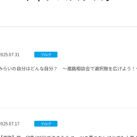
®
ザインコース
-社会の架け橋プログラム®
-おおぞら
ラストコース
-海外留学
ス
ス
2025.07.31
ブログ
コース
みらいの自分はどんな自分？ ～進路相談会で選択肢を広げよう！
2025.07.17
ブログ