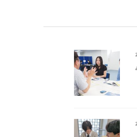
-ちょっとみせてKTCみらいノート
-住環境デ
どこでも、どことでも型学習
-マンガイ
-進学コー
-基礎コー
-個別指導