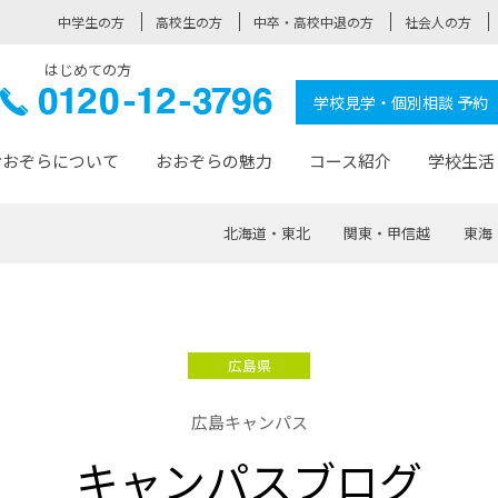
中学生の方
高校生の方
中卒・高校中退の方
社会人の方
はじめての方
ぞら高校
0120-
学校見学・個別相談 予約
12-3796
おおぞらについて
おおぞらの魅力
コース紹介
学校生活
北海道・東北
関東・甲信越
東海
おおぞらについて トップページ
おおぞらの魅力 トップページ
卒業生の活躍 トップページ
見学・相談 トップページ
コース紹介 トップページ
学校生活 トップページ
入学案内 トップページ
™
が大事にしている価値観
入学までの流れ
おおぞらの授業
全国の仲間
先輩の声
おおぞら高校とは
卒業までの流れ
おおぞら100選
なりたい大人になるための体
卒業生の進
SDGs
学費サ
広島県
福祉コース
人と職との架け橋
-なりたい大人システム
-屋久島スクーリング
おおぞらカ
広島キャンパス
ミングコース
-みらいの架け橋レッスン®
-選べる学
キャンパスブログ
サポート