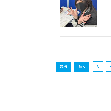
8
最初
前へ