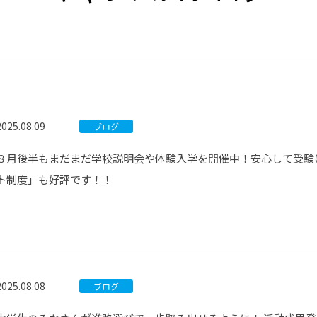
®
ザインコース
-社会の架け橋プログラム®
-おおぞら
ラストコース
-海外留学
ス
ス
2025.08.09
ブログ
コース
８月後半もまだまだ学校説明会や体験入学を開催中！安心して受験
ト制度」も好評です！！
2025.08.08
ブログ