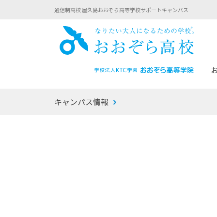
通信制高校 屋久島おおぞら高等学校サポートキャンパス
おお
キャンパス情報
あなたへのメッセージ
1年間の流れ
マイコーチ®
生徒募集要項
学校での1日
みらい学科
おおぞら
-マイコーチ®バトンリレーブログ
-子ども・
みらいノート®
-プログラ