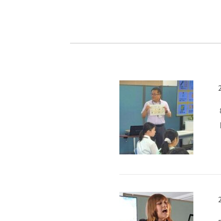
-ちょっとみせてKTCみらいノート
-住環境デ
どこでも、どことでも型学習
-マンガイ
-進学コー
-基礎コー
-個別指導