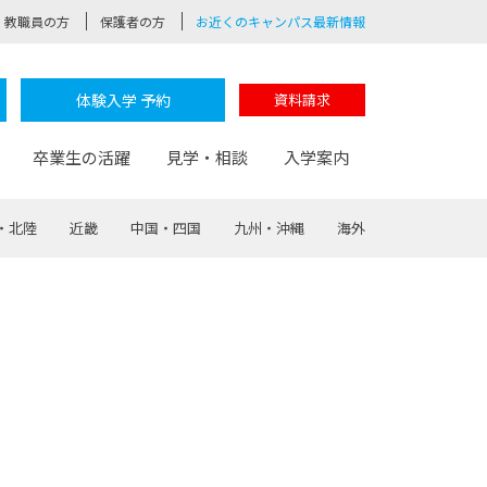
教職員の方
保護者の方
お近くのキャンパス最新情報
体験入学 予約
資料請求
卒業生の活躍
見学・相談
入学案内
・北陸
近畿
中国・四国
九州・沖縄
海外
験
路
ポート
つながる学科
茂木校長のなりたい大人白熱授業
卒業しても戻れる場所
Web出願
制服紹介
レッジ
おおぞらサポーター
部とおおぞらカレッジの