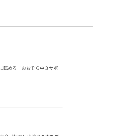
カレッジの教育
に臨める「おおぞら中３サポー