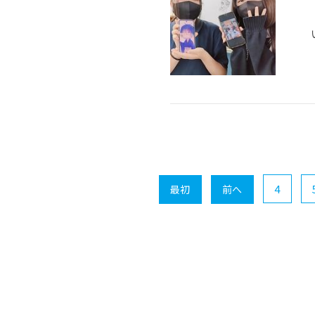
4
最初
前へ