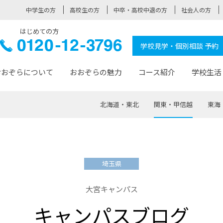
中学生の方
高校生の方
中卒・高校中退の方
社会人の方
はじめての方
ぞら高校
0120-
学校見学・個別相談 予約
12-3796
おおぞらについて
おおぞらの魅力
コース紹介
学校生活
北海道・東北
関東・甲信越
東海
おおぞらについて トップページ
おおぞらの魅力 トップページ
卒業生の活躍 トップページ
見学・相談 トップページ
コース紹介 トップページ
学校生活 トップページ
入学案内 トップページ
™
が大事にしている価値観
入学までの流れ
おおぞらの授業
全国の仲間
先輩の声
おおぞら高校とは
卒業までの流れ
おおぞら100選
なりたい大人になるための体
卒業生の進
SDGs
学費サ
埼玉県
福祉コース
人と職との架け橋
-なりたい大人システム
-屋久島スクーリング
おおぞらカ
大宮キャンパス
ミングコース
-みらいの架け橋レッスン®
-選べる学
キャンパスブログ
サポート