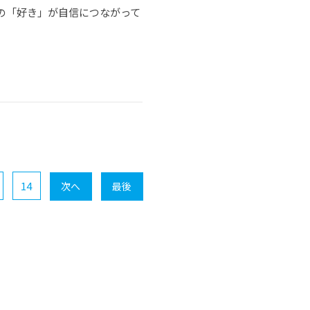
の「好き」が自信につながって
14
次へ
最後