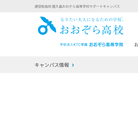
通信制高校 屋久島おおぞら高等学校サポートキャンパス
おお
キャンパス情報
あなたへのメッセージ
1年間の流れ
マイコーチ®
生徒募集要項
学校での1日
みらい学科
おおぞら
-マイコーチ®バトンリレーブログ
-子ども・
みらいノート®
-プログラ