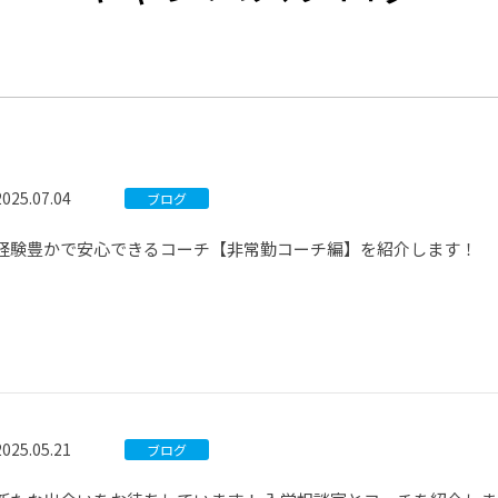
®
ザインコース
-社会の架け橋プログラム®
-おおぞら
ラストコース
-海外留学
ス
ス
2025.07.04
ブログ
コース
経験豊かで安心できるコーチ【非常勤コーチ編】を紹介します！
2025.05.21
ブログ