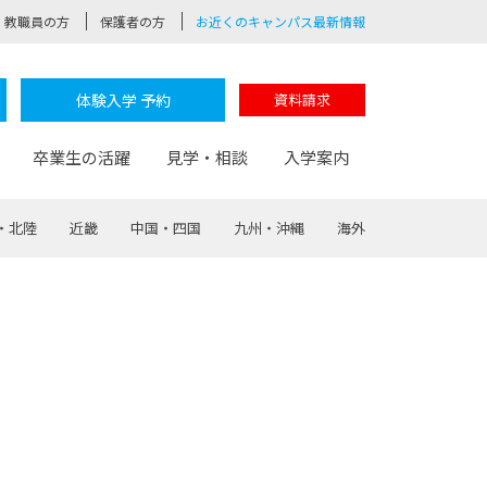
教職員の方
保護者の方
お近くのキャンパス最新情報
体験入学 予約
資料請求
卒業生の活躍
見学・相談
入学案内
・北陸
近畿
中国・四国
九州・沖縄
海外
験
路
ポート
つながる学科
茂木校長のなりたい大人白熱授業
卒業しても戻れる場所
Web出願
制服紹介
レッジ
おおぞらサポーター
部とおおぞらカレッジの