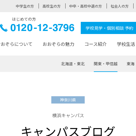
中学生の方
高校生の方
中卒・高校中退の方
社会人の方
はじめての方
ぞら高校
0120-
学校見学・個別相談 予約
12-3796
おおぞらについて
おおぞらの魅力
コース紹介
学校生活
北海道・東北
関東・甲信越
東海
おおぞらについて トップページ
おおぞらの魅力 トップページ
卒業生の活躍 トップページ
見学・相談 トップページ
コース紹介 トップページ
学校生活 トップページ
入学案内 トップページ
™
が大事にしている価値観
入学までの流れ
おおぞらの授業
全国の仲間
先輩の声
おおぞら高校とは
卒業までの流れ
おおぞら100選
なりたい大人になるための体
卒業生の進
SDGs
学費サ
神奈川県
福祉コース
人と職との架け橋
-なりたい大人システム
-屋久島スクーリング
おおぞらカ
横浜キャンパス
ミングコース
-みらいの架け橋レッスン®
-選べる学
キャンパスブログ
サポート