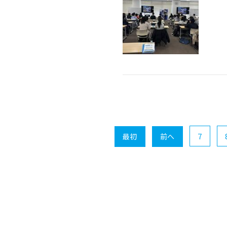
7
最初
前へ