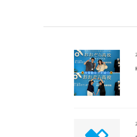
-ちょっとみせてKTCみらいノート
-住環境デ
どこでも、どことでも型学習
-マンガイ
-進学コー
-基礎コー
-個別指導