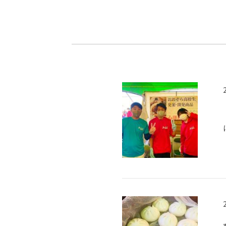
-ちょっとみせてKTCみらいノート
-住環境デ
どこでも、どことでも型学習
-マンガイ
-進学コー
-基礎コー
-個別指導