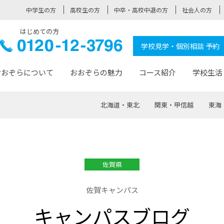
中学生の方
高校生の方
中卒・高校中退の方
社会人の方
はじめての方
ぞら高校
0120-
学校見学・個別相談 予約
12-3796
おおぞらについて
おおぞらの魅力
コース紹介
学校生活
北海道・東北
関東・甲信越
東海
おおぞらについて トップページ
おおぞらの魅力 トップページ
卒業生の活躍 トップページ
見学・相談 トップページ
コース紹介 トップページ
学校生活 トップページ
入学案内 トップページ
™
が大事にしている価値観
入学までの流れ
おおぞらの授業
全国の仲間
先輩の声
おおぞら高校とは
卒業までの流れ
おおぞら100選
なりたい大人になるための体
卒業生の進
SDGs
学費サ
佐賀県
福祉コース
人と職との架け橋
-なりたい大人システム
-屋久島スクーリング
おおぞらカ
佐賀キャンパス
ミングコース
-みらいの架け橋レッスン®
-選べる学
キャンパスブログ
サポート