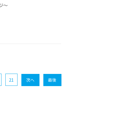
ジ～
21
次へ
最後