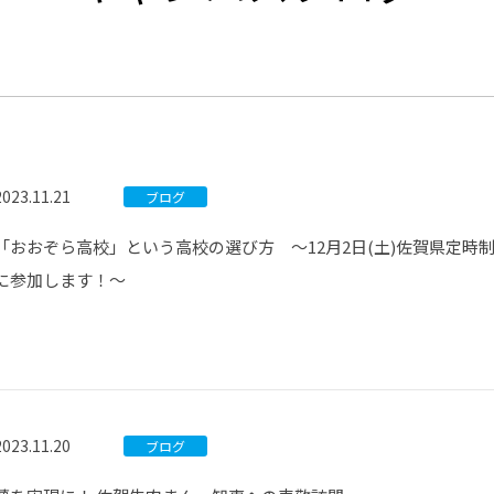
®
ザインコース
-社会の架け橋プログラム®
-おおぞら
ラストコース
-海外留学
ス
ス
2023.11.21
ブログ
コース
「おおぞら高校」という高校の選び方 ～12月2日(土)佐賀県定時
に参加します！～
2023.11.20
ブログ