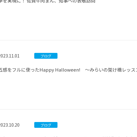
夢を実現に！ 佐賀牛肉まん、知事への表敬訪問
2023.11.01
ブログ
五感をフルに使ったHappy Halloween! ～みらいの架け橋レッス
2023.10.20
ブログ