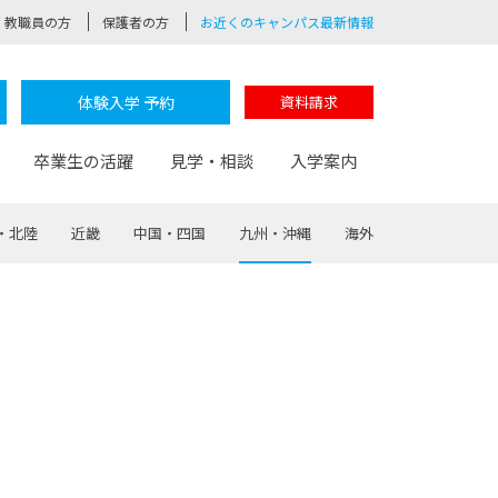
教職員の方
保護者の方
お近くのキャンパス最新情報
体験入学 予約
資料請求
卒業生の活躍
見学・相談
入学案内
・北陸
近畿
中国・四国
九州・沖縄
海外
験
路
ポート
つながる学科
茂木校長のなりたい大人白熱授業
卒業しても戻れる場所
Web出願
制服紹介
レッジ
おおぞらサポーター
部とおおぞらカレッジの