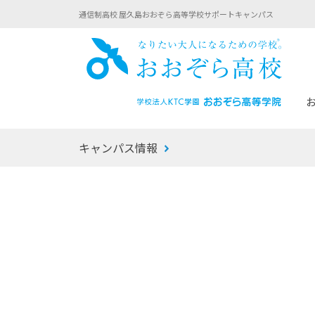
通信制高校 屋久島おおぞら高等学校サポートキャンパス
おお
キャンパス情報
あなたへのメッセージ
1年間の流れ
マイコーチ®
生徒募集要項
学校での1日
みらい学科
おおぞら
-マイコーチ®バトンリレーブログ
-子ども・
みらいノート®
-プログラ