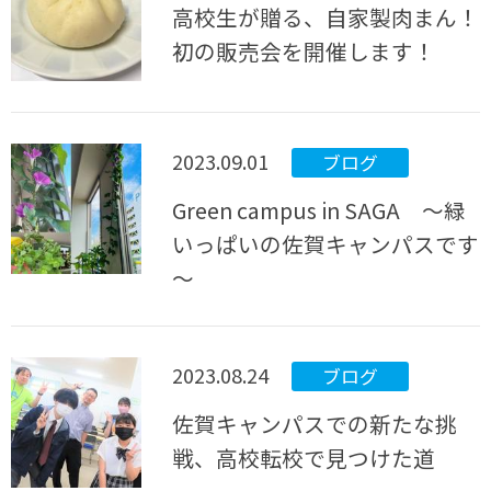
高校生が贈る、自家製肉まん！
初の販売会を開催します！
2023.09.01
ブログ
Green campus in SAGA ～緑
いっぱいの佐賀キャンパスです
～
2023.08.24
ブログ
佐賀キャンパスでの新たな挑
戦、高校転校で見つけた道