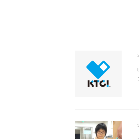
-ちょっとみせてKTCみらいノート
-住環境デ
どこでも、どことでも型学習
-マンガイ
-進学コー
-基礎コー
-個別指導