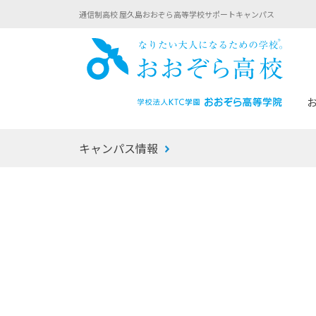
通信制高校 屋久島おおぞら高等学校サポートキャンパス
おお
キャンパス情報
あなたへのメッセージ
1年間の流れ
マイコーチ®
生徒募集要項
学校での1日
みらい学科
おおぞら
-マイコーチ®バトンリレーブログ
-子ども・
みらいノート®
-プログラ