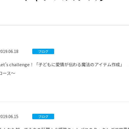
®
ザインコース
-社会の架け橋プログラム®
-おおぞら
ラストコース
-海外留学
ス
ス
2019.06.18
ブログ
コース
Let's challenge！「子どもに愛情が伝わる魔法のアイテム作成
コース～
2019.06.15
ブログ