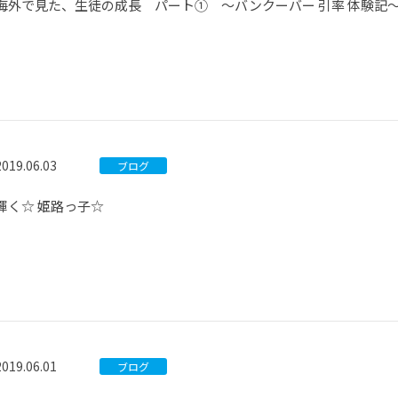
海外で見た、生徒の成長 パート① ～バンクーバー 引率 体験記
2019.06.03
ブログ
輝く☆ 姫路っ子☆
2019.06.01
ブログ