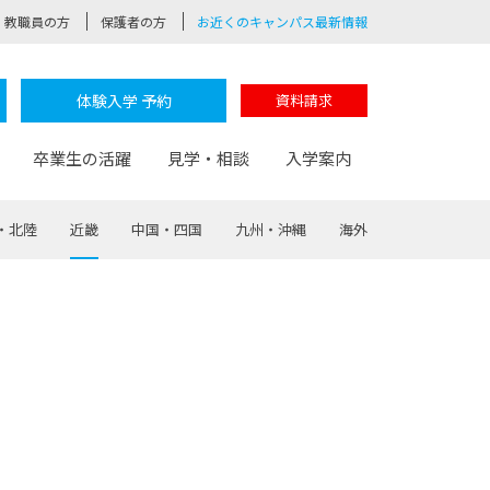
教職員の方
保護者の方
お近くのキャンパス最新情報
体験入学 予約
資料請求
卒業生の活躍
見学・相談
入学案内
・北陸
近畿
中国・四国
九州・沖縄
海外
験
路
ポート
つながる学科
茂木校長のなりたい大人白熱授業
卒業しても戻れる場所
Web出願
制服紹介
レッジ
おおぞらサポーター
部とおおぞらカレッジの