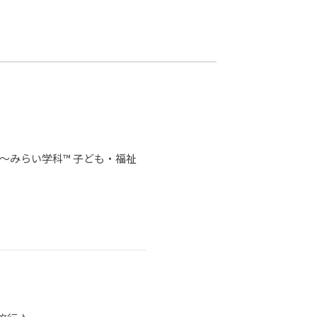
カレッジの教育
」 ～みらい学科™ 子ども・福祉