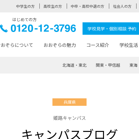
中学生の方
高校生の方
中卒・高校中退の方
社会人の方
はじめての方
ぞら高校
0120-
学校見学・個別相談 予約
12-3796
おおぞらについて
おおぞらの魅力
コース紹介
学校生活
北海道・東北
関東・甲信越
東海
おおぞらについて トップページ
おおぞらの魅力 トップページ
卒業生の活躍 トップページ
見学・相談 トップページ
コース紹介 トップページ
学校生活 トップページ
入学案内 トップページ
™
が大事にしている価値観
入学までの流れ
おおぞらの授業
全国の仲間
先輩の声
おおぞら高校とは
卒業までの流れ
おおぞら100選
なりたい大人になるための体
卒業生の進
SDGs
学費サ
兵庫県
福祉コース
人と職との架け橋
-なりたい大人システム
-屋久島スクーリング
おおぞらカ
姫路キャンパス
ミングコース
-みらいの架け橋レッスン®
-選べる学
キャンパスブログ
サポート