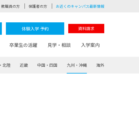
教職員の方
保護者の方
お近くのキャンパス最新情報
体験入学 予約
資料請求
卒業生の活躍
見学・相談
入学案内
・北陸
近畿
中国・四国
九州・沖縄
海外
験
路
ポート
つながる学科
茂木校長のなりたい大人白熱授業
卒業しても戻れる場所
Web出願
制服紹介
レッジ
おおぞらサポーター
部とおおぞらカレッジの