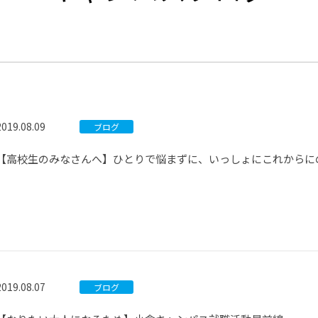
®
ザインコース
-社会の架け橋プログラム®
-おおぞら
ラストコース
-海外留学
ス
ス
2019.08.09
ブログ
コース
【高校生のみなさんへ】ひとりで悩まずに、いっしょにこれからに
2019.08.07
ブログ