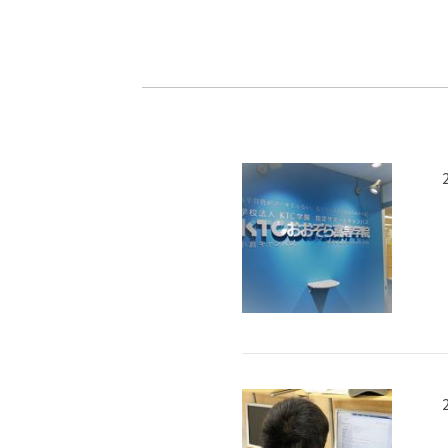
-ちょっとみせてKTCみらいノート
-住環境デ
どこでも、どことでも型学習
-マンガイ
-進学コー
-基礎コー
-個別指導