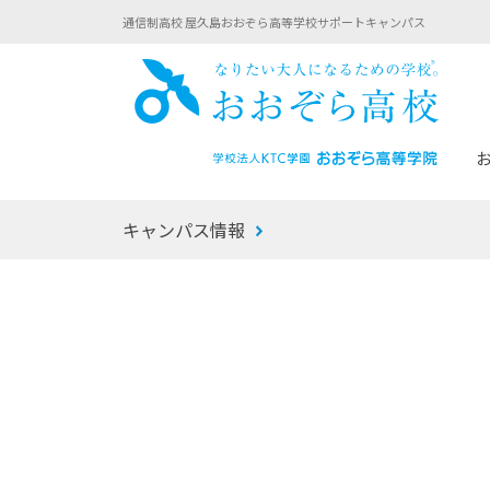
通信制高校 屋久島おおぞら高等学校サポートキャンパス
おお
キャンパス情報
あなたへのメッセージ
1年間の流れ
マイコーチ®
生徒募集要項
学校での1日
みらい学科
おおぞら
-マイコーチ®バトンリレーブログ
-子ども・
みらいノート®
-プログラ