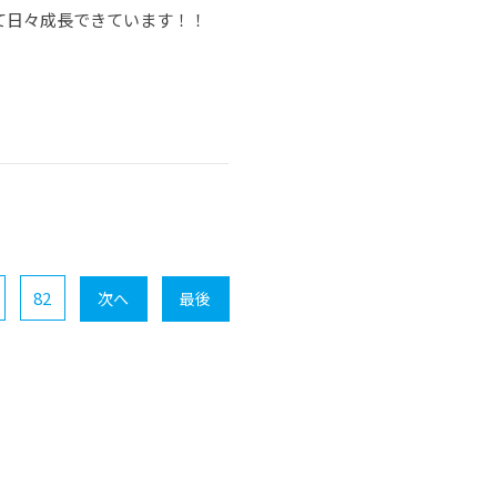
て日々成長できています！！
82
次へ
最後