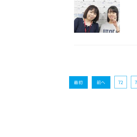
72
7
最初
前へ