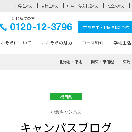
中学生の方
高校生の方
中卒・高校中退の方
社会人の方
はじめての方
ぞら高校
0120-
学校見学・個別相談 予約
12-3796
おおぞらについて
おおぞらの魅力
コース紹介
学校生活
北海道・東北
関東・甲信越
東海
おおぞらについて トップページ
おおぞらの魅力 トップページ
卒業生の活躍 トップページ
見学・相談 トップページ
コース紹介 トップページ
学校生活 トップページ
入学案内 トップページ
™
が大事にしている価値観
入学までの流れ
おおぞらの授業
全国の仲間
先輩の声
おおぞら高校とは
卒業までの流れ
おおぞら100選
なりたい大人になるための体
卒業生の進
SDGs
学費サ
福岡県
福祉コース
人と職との架け橋
-なりたい大人システム
-屋久島スクーリング
おおぞらカ
小倉キャンパス
ミングコース
-みらいの架け橋レッスン®
-選べる学
キャンパスブログ
サポート