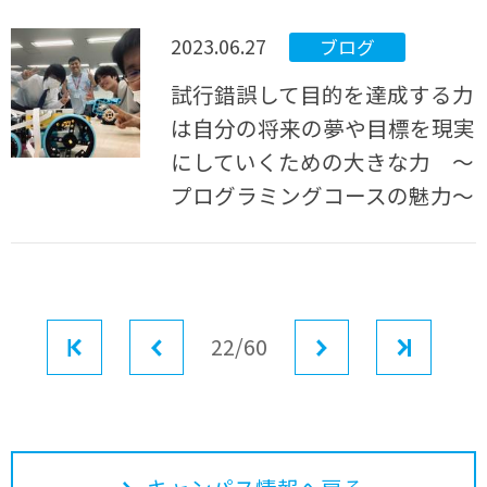
2023.06.27
ブログ
試行錯誤して目的を達成する力
は自分の将来の夢や目標を現実
にしていくための大きな力 ～
プログラミングコースの魅力～
最初
前へ
22/60
次へ
最後