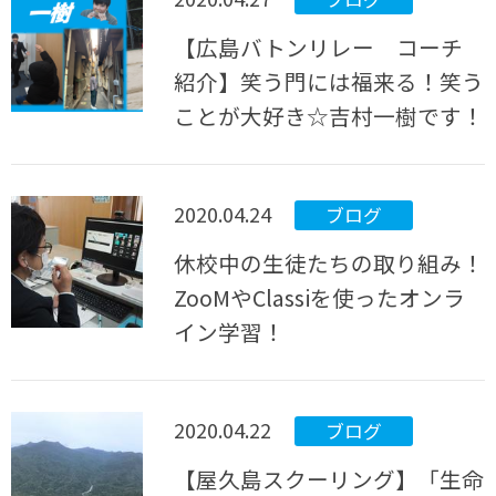
【広島バトンリレー コーチ
紹介】笑う門には福来る！笑う
ことが大好き☆吉村一樹です！
2020.04.24
ブログ
休校中の生徒たちの取り組み！
ZooMやClassiを使ったオンラ
イン学習！
2020.04.22
ブログ
【屋久島スクーリング】「生命