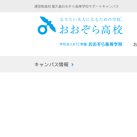
通信制高校 屋久島おおぞら高等学校サポートキャンパス
おお
キャンパス情報
あなたへのメッセージ
1年間の流れ
マイコーチ®
生徒募集要項
学校での1日
みらい学科
おおぞら
-マイコーチ®バトンリレーブログ
-子ども・
みらいノート®
-プログラ