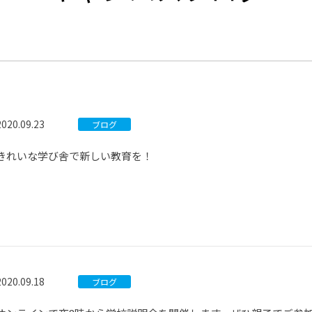
®
ザインコース
-社会の架け橋プログラム®
-おおぞら
ラストコース
-海外留学
ス
ス
2020.09.23
ブログ
コース
きれいな学び舎で新しい教育を！
2020.09.18
ブログ