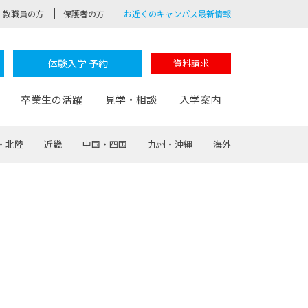
教職員の方
保護者の方
お近くのキャンパス最新情報
体験入学 予約
資料請求
卒業生の活躍
見学・相談
入学案内
・北陸
近畿
中国・四国
九州・沖縄
海外
験
路
ポート
つながる学科
茂木校長のなりたい大人白熱授業
卒業しても戻れる場所
Web出願
制服紹介
レッジ
おおぞらサポーター
部とおおぞらカレッジの