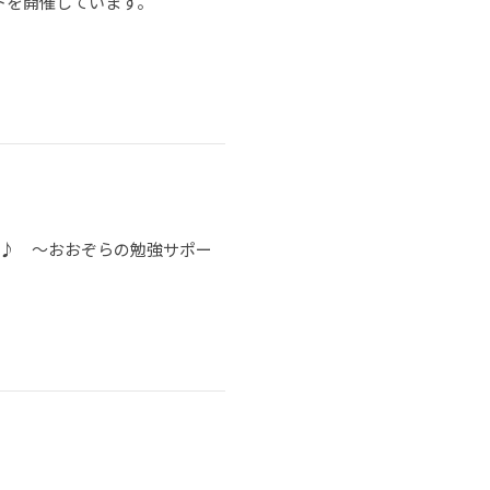
トを開催しています。
う♪ ～おおぞらの勉強サポー