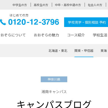
中学生の方
高校生の方
中卒・高校中退の方
社会人の方
はじめての方
ぞら高校
0120-
学校見学・個別相談 予約
12-3796
おおぞらについて
おおぞらの魅力
コース紹介
学校生活
北海道・東北
関東・甲信越
東海
おおぞらについて トップページ
おおぞらの魅力 トップページ
卒業生の活躍 トップページ
見学・相談 トップページ
コース紹介 トップページ
学校生活 トップページ
入学案内 トップページ
™
が大事にしている価値観
入学までの流れ
おおぞらの授業
全国の仲間
先輩の声
おおぞら高校とは
卒業までの流れ
おおぞら100選
なりたい大人になるための体
卒業生の進
SDGs
学費サ
神奈川県
福祉コース
人と職との架け橋
-なりたい大人システム
-屋久島スクーリング
おおぞらカ
湘南キャンパス
ミングコース
-みらいの架け橋レッスン®
-選べる学
キャンパスブログ
サポート