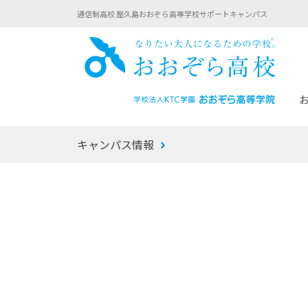
通信制高校 屋久島おおぞら高等学校サポートキャンパス
おお
キャンパス情報
あなたへのメッセージ
1年間の流れ
マイコーチ®
生徒募集要項
学校での1日
みらい学科
おおぞら
-マイコーチ®バトンリレーブログ
-子ども・
みらいノート®
-プログラ