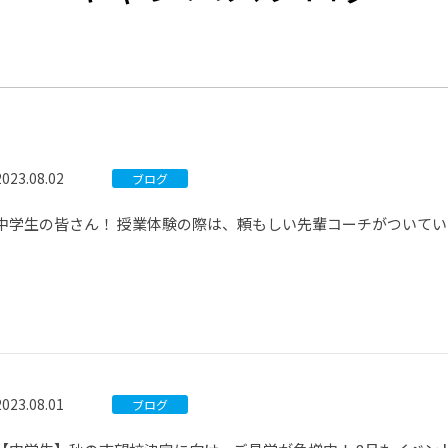
®
ザインコース
-社会の架け橋プログラム®
-おおぞら
ラストコース
-海外留学
ス
ス
2023.08.02
ブログ
コース
中学生の皆さん！ 授業体験の際は、頼もしい先輩コーチがついて
2023.08.01
ブログ