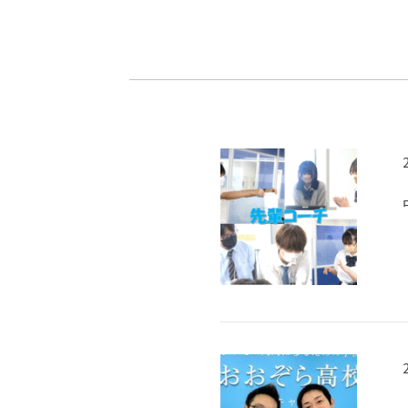
-ちょっとみせてKTCみらいノート
-住環境デ
どこでも、どことでも型学習
-マンガイ
-進学コー
-基礎コー
-個別指導