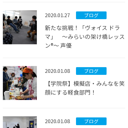
2020.01.27
ブログ
新たな挑戦！「ヴォイス ドラ
マ」 ～みらいの架け橋レッス
ン®～ 声優
2020.01.08
ブログ
【学院祭】模擬店・みんなを笑
顔にする軽食部門！
2020.01.08
ブログ