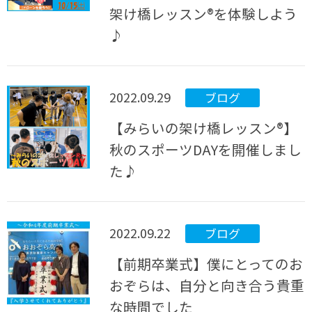
架け橋レッスン®を体験しよう
♪
2022.09.29
ブログ
【みらいの架け橋レッスン®】
秋のスポーツDAYを開催しまし
た♪
2022.09.22
ブログ
【前期卒業式】僕にとってのお
おぞらは、自分と向き合う貴重
な時間でした