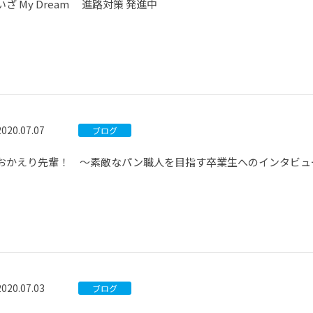
いざ My Dream 進路対策 発進中
2020.07.07
ブログ
おかえり先輩！ ～素敵なパン職人を目指す卒業生へのインタビュ
2020.07.03
ブログ