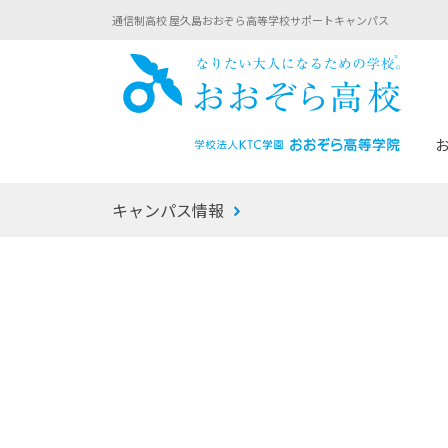
通信制高校 屋久島おおぞら高等学校サポートキャンパス
おお
キャンパス情報
あなたへのメッセージ
1年間の流れ
マイコーチ®
生徒募集要項
学校での1日
みらい学科
おおぞら
-マイコーチ®バトンリレーブログ
-子ども・
みらいノート®
-プログラ