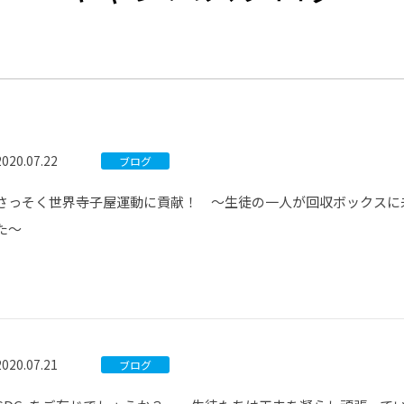
®
ザインコース
-社会の架け橋プログラム®
-おおぞら
ラストコース
-海外留学
ス
ス
2020.07.22
ブログ
コース
さっそく世界寺子屋運動に貢献！ ～生徒の一人が回収ボックスに
た～
2020.07.21
ブログ