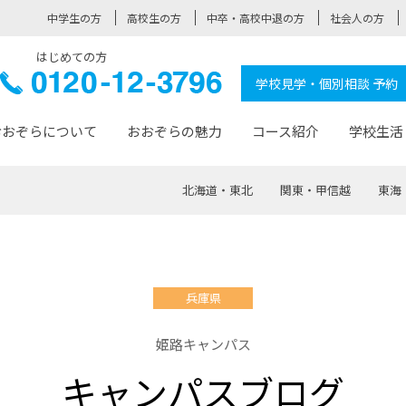
中学生の方
高校生の方
中卒・高校中退の方
社会人の方
はじめての方
ぞら高校
0120-
学校見学・個別相談 予約
12-3796
おおぞらについて
おおぞらの魅力
コース紹介
学校生活
北海道・東北
関東・甲信越
東海
おおぞらについて トップページ
おおぞらの魅力 トップページ
卒業生の活躍 トップページ
見学・相談 トップページ
コース紹介 トップページ
学校生活 トップページ
入学案内 トップページ
™
が大事にしている価値観
入学までの流れ
おおぞらの授業
全国の仲間
先輩の声
おおぞら高校とは
卒業までの流れ
おおぞら100選
なりたい大人になるための体
卒業生の進
SDGs
学費サ
兵庫県
福祉コース
人と職との架け橋
-なりたい大人システム
-屋久島スクーリング
おおぞらカ
姫路キャンパス
ミングコース
-みらいの架け橋レッスン®
-選べる学
キャンパスブログ
サポート