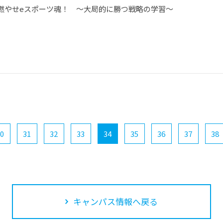
燃やせeスポーツ魂！ ～大局的に勝つ戦略の学習～
0
31
32
33
34
35
36
37
38
キャンパス情報へ戻る