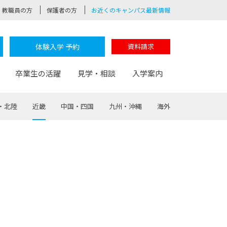
教職員の方
保護者の方
お近くのキャンパス最新情報
体験入学 予約
資料請求
卒業生の活躍
見学・相談
入学案内
・北陸
近畿
中国・四国
九州・沖縄
海外
験
路
ポート
つながる学科
茂木校長のなりたい大人白熱授業
卒業しても戻れる場所
Web出願
制服紹介
レッジ
おおぞらサポーター
部とおおぞらカレッジの