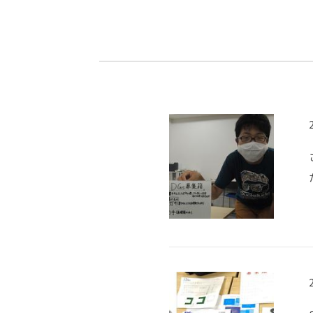
-ちょっとみせてKTCみらいノート
-住環境デ
どこでも、どことでも型学習
-マンガイ
-進学コー
-基礎コー
-個別指導