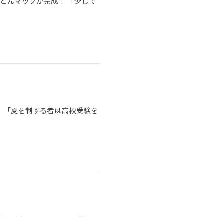
うどんマップが完成！ 「少しで
 「夏を制する者は高校受験を