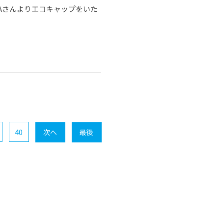
CAさんよりエコキャップをいた
40
次へ
最後