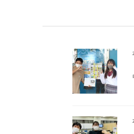
-ちょっとみせてKTCみらいノート
-住環境デ
どこでも、どことでも型学習
-マンガイ
-進学コー
-基礎コー
-個別指導