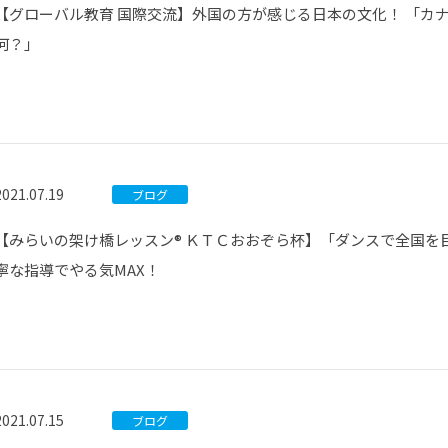
【グローバル教育 国際交流】外国の方が感じる日本の文化！ 「カ
何？」
2021.07.19
ブログ
【みらいの架け橋レッスン® ＫＴＣおおぞら杯】「ダンスで全国を
寧な指導でやる気MAX！
2021.07.15
ブログ