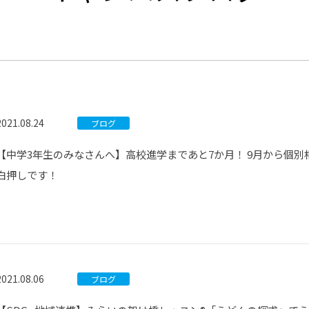
®
ザインコース
-社会の架け橋プログラム®
-おおぞら
ラストコース
-海外留学
ス
ス
2021.08.24
ブログ
コース
【中学3年生のみなさんへ】高校進学まであと7か月！ 9月から個
白押しです！
2021.08.06
ブログ