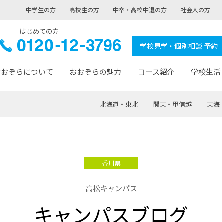
中学生の方
高校生の方
中卒・高校中退の方
社会人の方
はじめての方
ぞら高校
0120-
学校見学・個別相談 予約
12-3796
おおぞらについて
おおぞらの魅力
コース紹介
学校生活
北海道・東北
関東・甲信越
東海
おおぞらについて トップページ
おおぞらの魅力 トップページ
卒業生の活躍 トップページ
見学・相談 トップページ
コース紹介 トップページ
学校生活 トップページ
入学案内 トップページ
™
が大事にしている価値観
入学までの流れ
おおぞらの授業
全国の仲間
先輩の声
おおぞら高校とは
卒業までの流れ
おおぞら100選
なりたい大人になるための体
卒業生の進
SDGs
学費サ
香川県
福祉コース
人と職との架け橋
-なりたい大人システム
-屋久島スクーリング
おおぞらカ
高松キャンパス
ミングコース
-みらいの架け橋レッスン®
-選べる学
キャンパスブログ
サポート