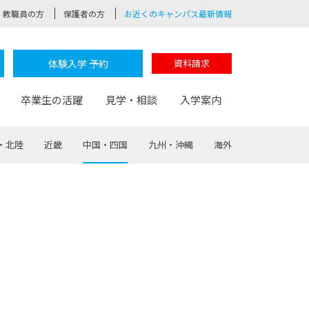
教職員の方
保護者の方
お近くのキャンパス最新情報
体験入学 予約
資料請求
卒業生の活躍
見学・相談
入学案内
・北陸
近畿
中国・四国
九州・沖縄
海外
験
路
ポート
つながる学科
茂木校長のなりたい大人白熱授業
卒業しても戻れる場所
Web出願
制服紹介
レッジ
おおぞらサポーター
部とおおぞらカレッジの