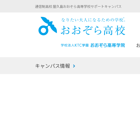
通信制高校 屋久島おおぞら高等学校サポートキャンパス
おお
キャンパス情報
あなたへのメッセージ
1年間の流れ
マイコーチ®
生徒募集要項
学校での1日
みらい学科
おおぞら
-マイコーチ®バトンリレーブログ
-子ども・
みらいノート®
-プログラ