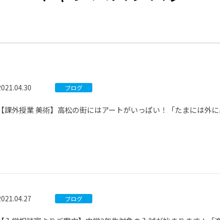
®
ザインコース
-社会の架け橋プログラム®
-おおぞら
ラストコース
-海外留学
ス
ス
2021.04.30
ブログ
コース
【課外授業 美術】高松の街にはアートがいっぱい！「たまには外
2021.04.27
ブログ