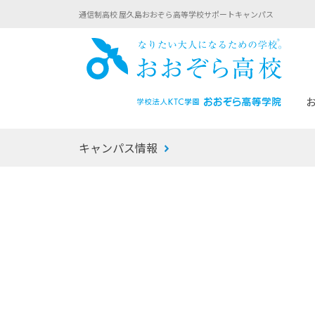
通信制高校 屋久島おおぞら高等学校サポートキャンパス
おお
キャンパス情報
あなたへのメッセージ
1年間の流れ
マイコーチ®
生徒募集要項
学校での1日
みらい学科
おおぞら
-マイコーチ®バトンリレーブログ
-子ども・
みらいノート®
-プログラ