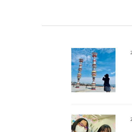
-ちょっとみせてKTCみらいノート
-住環境デ
どこでも、どことでも型学習
-マンガイ
-進学コー
-基礎コー
-個別指導