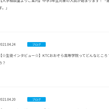
【入学相談室よりご案内】中学3年生対象の入試が始まります！「
す。」
2021.04.24
ブログ
【☆生徒インタビュー☆】KTCおおぞら高等学院ってどんなところ
の？
2021.04.20
ブログ