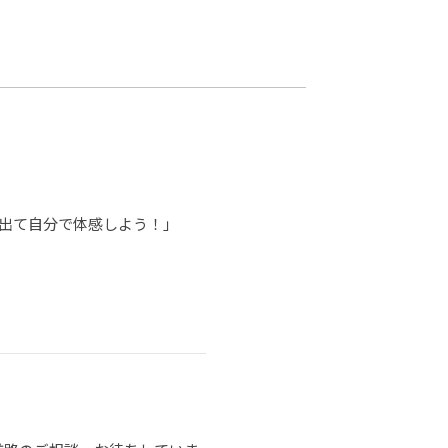
カレッジの教育
に出て自分で体感しよう！」