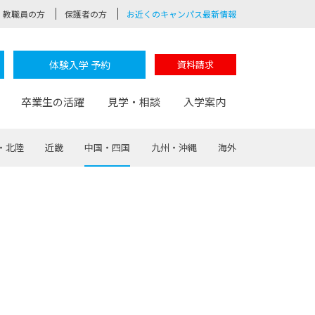
教職員の方
保護者の方
お近くのキャンパス最新情報
体験入学 予約
資料請求
卒業生の活躍
見学・相談
入学案内
・北陸
近畿
中国・四国
九州・沖縄
海外
験
路
ポート
つながる学科
茂木校長のなりたい大人白熱授業
卒業しても戻れる場所
Web出願
制服紹介
レッジ
おおぞらサポーター
部とおおぞらカレッジの