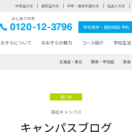
中学生の方
高校生の方
中卒・高校中退の方
社会人の方
はじめての方
ぞら高校
0120-
学校見学・個別相談 予約
12-3796
おおぞらについて
おおぞらの魅力
コース紹介
学校生活
北海道・東北
関東・甲信越
東海
おおぞらについて トップページ
おおぞらの魅力 トップページ
卒業生の活躍 トップページ
見学・相談 トップページ
コース紹介 トップページ
学校生活 トップページ
入学案内 トップページ
™
が大事にしている価値観
入学までの流れ
おおぞらの授業
全国の仲間
先輩の声
おおぞら高校とは
卒業までの流れ
おおぞら100選
なりたい大人になるための体
卒業生の進
SDGs
学費サ
香川県
福祉コース
人と職との架け橋
-なりたい大人システム
-屋久島スクーリング
おおぞらカ
高松キャンパス
ミングコース
-みらいの架け橋レッスン®
-選べる学
キャンパスブログ
サポート