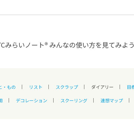
®
ザインコース
-社会の架け橋プログラム®
-おおぞら
ラストコース
-海外留学
ス
ス
TCみらいノート®
みんなの使い方を見てみよ
コース
と・もの
リスト
スクラップ
ダイアリー
目
用
デコレーション
スクーリング
連想マップ