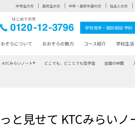
中学生の方
高校生の方
中卒・高校中退の方
社会人の方
はじめての方
ぞら高校
0120-
学校見学・個別相談 予約
12-3796
おおぞらについて
おおぞらの魅力
コース紹介
学校生活
KTCみらいノート®
どこでも、どことでも型学習
全国の仲間
おおぞらについて トップページ
おおぞらの魅力 トップページ
卒業生の活躍 トップページ
見学・相談 トップページ
コース紹介 トップページ
学校生活 トップページ
入学案内 トップページ
™
が大事にしている価値観
入学までの流れ
おおぞらの授業
全国の仲間
先輩の声
おおぞら高校とは
卒業までの流れ
おおぞら100選
なりたい大人になるための体
卒業生の進
SDGs
学費サ
福祉コース
人と職との架け橋
-なりたい大人システム
-屋久島スクーリング
おおぞらカ
っと見せて KTCみらいノ
ミングコース
-みらいの架け橋レッスン®
-選べる学
サポート