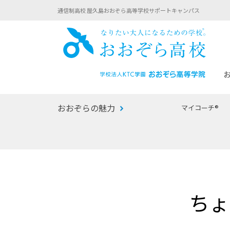
通信制高校 屋久島おおぞら高等学校サポートキャンパス
おお
おおぞらの魅力
マイコーチ®
あなたへのメッセージ
1年間の流れ
マイコーチ®
生徒募集要項
学校での1日
みらい学科
おおぞら
-マイコーチ®バトンリレーブログ
-子ども・
ちょ
みらいノート®
-プログラ