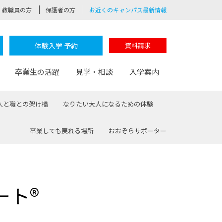
教職員の方
保護者の方
お近くのキャンパス最新情報
体験入学 予約
資料請求
卒業生の活躍
見学・相談
入学案内
人と職との架け橋
なりたい大人になるための体験
卒業しても戻れる場所
おおぞらサポーター
験
路
ポート
つながる学科
茂木校長のなりたい大人白熱授業
卒業しても戻れる場所
Web出願
制服紹介
レッジ
おおぞらサポーター
ート®
部とおおぞらカレッジの