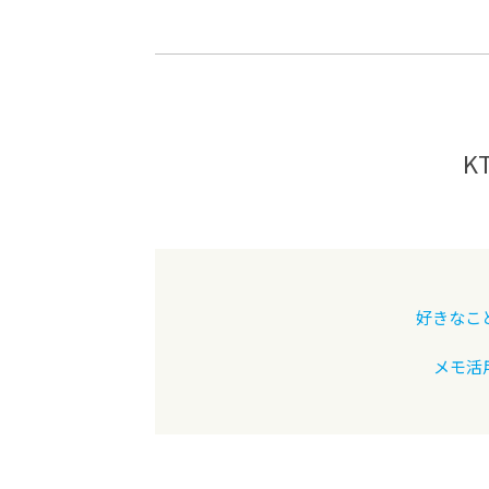
-ちょっとみせてKTCみらいノート
-住環境デ
どこでも、どことでも型学習
-マンガイ
-進学コー
-基礎コー
K
-個別指導
好きなこ
メモ活