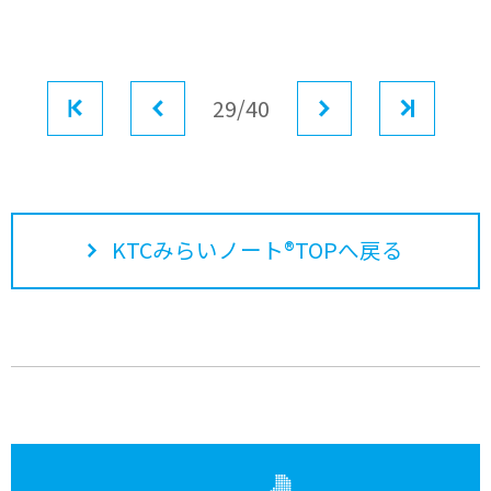
最初
前へ
29/40
次へ
最後
KTCみらいノート®TOPへ戻る