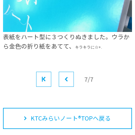
表紙をハート型に３つくりぬきました。ウラか
ら金色の折り紙をあてて、
キラキラに☆+.
最初
前へ
7/7
KTCみらいノート®TOPへ戻る