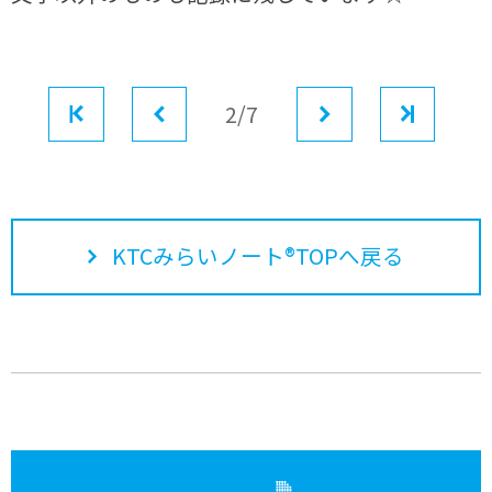
最初
前へ
2/7
次へ
最後
KTCみらいノート®TOPへ戻る