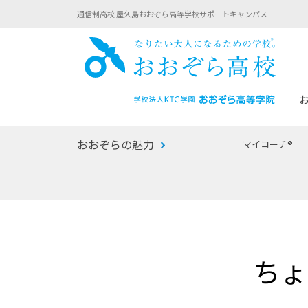
通信制高校 屋久島おおぞら高等学校サポートキャンパス
おお
おおぞらの魅力
マイコーチ®
あなたへのメッセージ
1年間の流れ
マイコーチ®
生徒募集要項
学校での1日
みらい学科
おおぞら
-マイコーチ®バトンリレーブログ
-子ども・
ちょ
みらいノート®
-プログラ