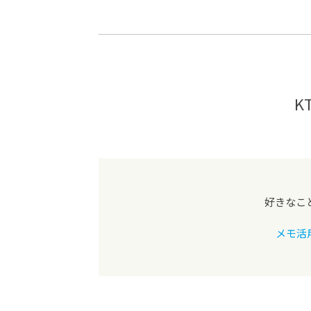
-ちょっとみせてKTCみらいノート
-住環境デ
どこでも、どことでも型学習
-マンガイ
-進学コー
-基礎コー
K
-個別指導
好きなこ
メモ活