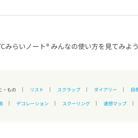
®
ザインコース
-社会の架け橋プログラム®
-おおぞら
ラストコース
-海外留学
ス
ス
TCみらいノート®
みんなの使い方を見てみよ
コース
と・もの
リスト
スクラップ
ダイアリー
目
用
デコレーション
スクーリング
連想マップ