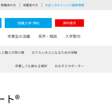
教職員の方
保護者の方
お近くのキャンパス最新情報
体験入学 予約
資料請求
卒業生の活躍
見学・相談
入学案内
人と職との架け橋
なりたい大人になるための体験
卒業しても戻れる場所
おおぞらサポーター
験
路
ポート
つながる学科
茂木校長のなりたい大人白熱授業
卒業しても戻れる場所
Web出願
制服紹介
レッジ
おおぞらサポーター
ート®
部とおおぞらカレッジの