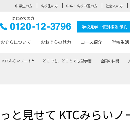
中学生の方
高校生の方
中卒・高校中退の方
社会人の方
はじめての方
ぞら高校
0120-
学校見学・個別相談 予約
12-3796
おおぞらについて
おおぞらの魅力
コース紹介
学校生活
KTCみらいノート®
どこでも、どことでも型学習
全国の仲間
おおぞらについて トップページ
おおぞらの魅力 トップページ
卒業生の活躍 トップページ
見学・相談 トップページ
コース紹介 トップページ
学校生活 トップページ
入学案内 トップページ
™
が大事にしている価値観
入学までの流れ
おおぞらの授業
全国の仲間
先輩の声
おおぞら高校とは
卒業までの流れ
おおぞら100選
なりたい大人になるための体
卒業生の進
SDGs
学費サ
福祉コース
人と職との架け橋
-なりたい大人システム
-屋久島スクーリング
おおぞらカ
っと見せて KTCみらいノ
ミングコース
-みらいの架け橋レッスン®
-選べる学
サポート