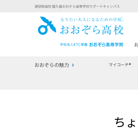
通信制高校 屋久島おおぞら高等学校サポートキャンパス
おお
おおぞらの魅力
マイコーチ®
あなたへのメッセージ
1年間の流れ
マイコーチ®
生徒募集要項
学校での1日
みらい学科
おおぞら
-マイコーチ®バトンリレーブログ
-子ども・
ちょ
みらいノート®
-プログラ