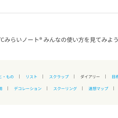
®
ザインコース
-社会の架け橋プログラム®
-おおぞら
ラストコース
-海外留学
ス
ス
TCみらいノート®
みんなの使い方を見てみよ
コース
と・もの
リスト
スクラップ
ダイアリー
目
用
デコレーション
スクーリング
連想マップ