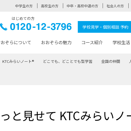
中学生の方
高校生の方
中卒・高校中退の方
社会人の方
はじめての方
ぞら高校
0120-
学校見学・個別相談 予約
12-3796
おおぞらについて
おおぞらの魅力
コース紹介
学校生活
KTCみらいノート®
どこでも、どことでも型学習
全国の仲間
おおぞらについて トップページ
おおぞらの魅力 トップページ
卒業生の活躍 トップページ
見学・相談 トップページ
コース紹介 トップページ
学校生活 トップページ
入学案内 トップページ
™
が大事にしている価値観
入学までの流れ
おおぞらの授業
全国の仲間
先輩の声
おおぞら高校とは
卒業までの流れ
おおぞら100選
なりたい大人になるための体
卒業生の進
SDGs
学費サ
福祉コース
人と職との架け橋
-なりたい大人システム
-屋久島スクーリング
おおぞらカ
っと見せて KTCみらいノ
ミングコース
-みらいの架け橋レッスン®
-選べる学
サポート