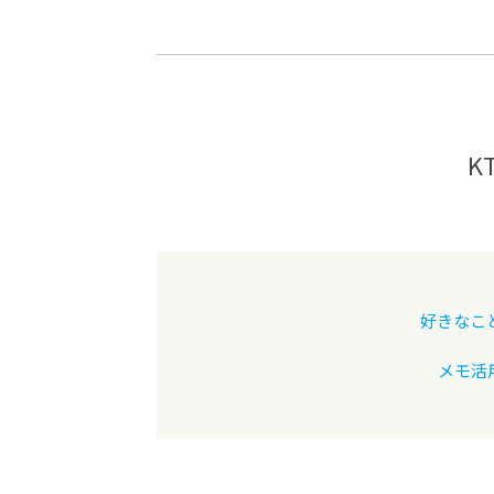
-ちょっとみせてKTCみらいノート
-住環境デ
どこでも、どことでも型学習
-マンガイ
-進学コー
-基礎コー
K
-個別指導
好きなこ
メモ活