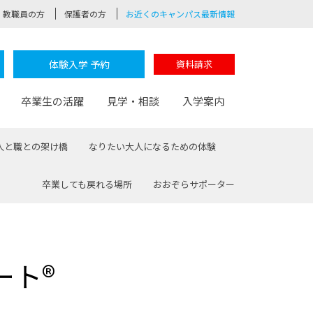
教職員の方
保護者の方
お近くのキャンパス最新情報
体験入学 予約
資料請求
卒業生の活躍
見学・相談
入学案内
人と職との架け橋
なりたい大人になるための体験
卒業しても戻れる場所
おおぞらサポーター
験
路
ポート
つながる学科
茂木校長のなりたい大人白熱授業
卒業しても戻れる場所
Web出願
制服紹介
レッジ
おおぞらサポーター
ート®
部とおおぞらカレッジの