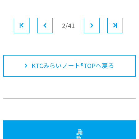
最初
前へ
2/41
次へ
最後
KTCみらいノート®TOPへ戻る