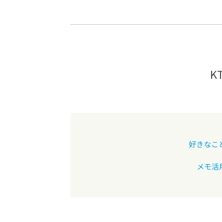
-ちょっとみせてKTCみらいノート
-住環境デ
どこでも、どことでも型学習
-マンガイ
-進学コー
-基礎コー
K
-個別指導
好きなこ
メモ活