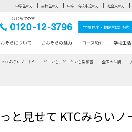
中学生の方
高校生の方
中卒・高校中退の方
社会人の方
はじめての方
ぞら高校
0120-
学校見学・個別相談 予約
12-3796
おおぞらについて
おおぞらの魅力
コース紹介
学校生活
KTCみらいノート®
どこでも、どことでも型学習
全国の仲間
おおぞらについて トップページ
おおぞらの魅力 トップページ
卒業生の活躍 トップページ
見学・相談 トップページ
コース紹介 トップページ
学校生活 トップページ
入学案内 トップページ
™
が大事にしている価値観
入学までの流れ
おおぞらの授業
全国の仲間
先輩の声
おおぞら高校とは
卒業までの流れ
おおぞら100選
なりたい大人になるための体
卒業生の進
SDGs
学費サ
福祉コース
人と職との架け橋
-なりたい大人システム
-屋久島スクーリング
おおぞらカ
っと見せて KTCみらいノ
ミングコース
-みらいの架け橋レッスン®
-選べる学
サポート