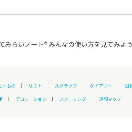
®
ザインコース
-社会の架け橋プログラム®
-おおぞら
ラストコース
-海外留学
ス
ス
TCみらいノート®
みんなの使い方を見てみよ
コース
と・もの
リスト
スクラップ
ダイアリー
目
用
デコレーション
スクーリング
連想マップ