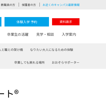
教職員の方
保護者の方
お近くのキャンパス最新情報
体験入学 予約
資料請求
卒業生の活躍
見学・相談
入学案内
人と職との架け橋
なりたい大人になるための体験
卒業しても戻れる場所
おおぞらサポーター
験
路
ポート
つながる学科
茂木校長のなりたい大人白熱授業
卒業しても戻れる場所
Web出願
制服紹介
レッジ
おおぞらサポーター
ート®
部とおおぞらカレッジの