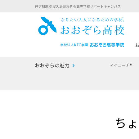
通信制高校 屋久島おおぞら高等学校サポートキャンパス
おお
おおぞらの魅力
マイコーチ®
あなたへのメッセージ
1年間の流れ
マイコーチ®
生徒募集要項
学校での1日
みらい学科
おおぞら
-マイコーチ®バトンリレーブログ
-子ども・
ちょ
みらいノート®
-プログラ