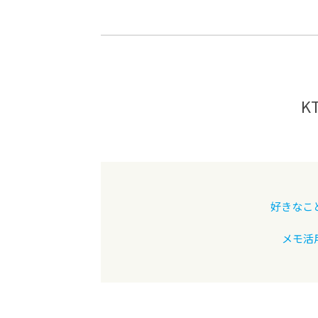
-ちょっとみせてKTCみらいノート
-住環境デ
どこでも、どことでも型学習
-マンガイ
-進学コー
-基礎コー
K
-個別指導
好きなこ
メモ活