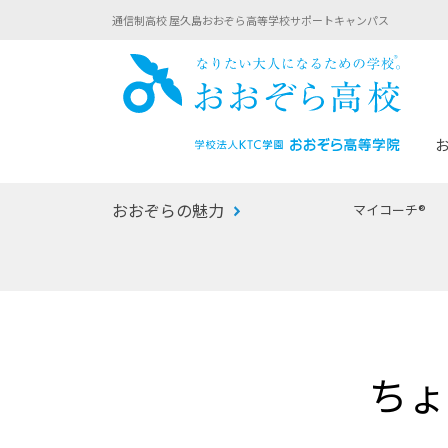
通信制高校 屋久島おおぞら高等学校サポートキャンパス
おお
おおぞらの魅力
マイコーチ®
あなたへのメッセージ
1年間の流れ
マイコーチ®
生徒募集要項
学校での1日
みらい学科
おおぞら
-マイコーチ®バトンリレーブログ
-子ども・
ちょ
みらいノート®
-プログラ