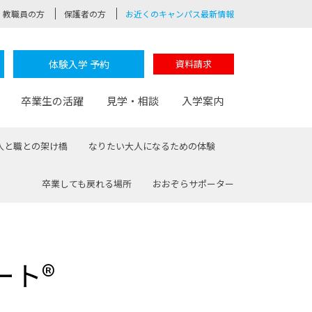
教職員の方
保護者の方
お近くのキャンパス最新情報
体験入学 予約
資料請求
卒業生の活躍
見学・相談
入学案内
人と職との架け橋
なりたい大人になるための体験
卒業しても戻れる場所
おおぞらサポーター
験
路
ポート
つながる学科
茂木校長のなりたい大人白熱授業
卒業しても戻れる場所
Web出願
制服紹介
レッジ
おおぞらサポーター
ート®
部とおおぞらカレッジの