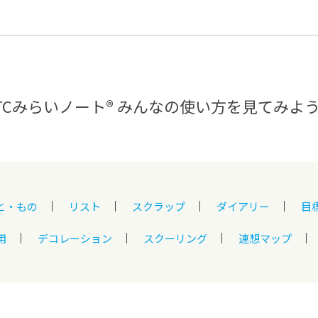
®
ザインコース
-社会の架け橋プログラム®
-おおぞら
ラストコース
-海外留学
ス
ス
TCみらいノート®
みんなの使い方を見てみよ
コース
と・もの
リスト
スクラップ
ダイアリー
目
用
デコレーション
スクーリング
連想マップ