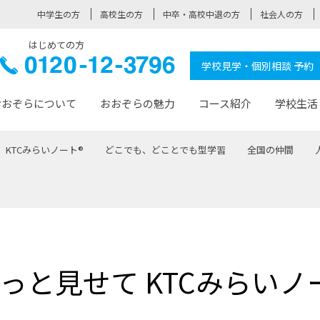
中学生の方
高校生の方
中卒・高校中退の方
社会人の方
はじめての方
ぞら高校
0120-
学校見学・個別相談 予約
12-3796
おおぞらについて
おおぞらの魅力
コース紹介
学校生活
KTCみらいノート®
どこでも、どことでも型学習
全国の仲間
おおぞらについて トップページ
おおぞらの魅力 トップページ
卒業生の活躍 トップページ
見学・相談 トップページ
コース紹介 トップページ
学校生活 トップページ
入学案内 トップページ
™
が大事にしている価値観
入学までの流れ
おおぞらの授業
全国の仲間
先輩の声
おおぞら高校とは
卒業までの流れ
おおぞら100選
なりたい大人になるための体
卒業生の進
SDGs
学費サ
福祉コース
人と職との架け橋
-なりたい大人システム
-屋久島スクーリング
おおぞらカ
っと見せて KTCみらいノ
ミングコース
-みらいの架け橋レッスン®
-選べる学
サポート