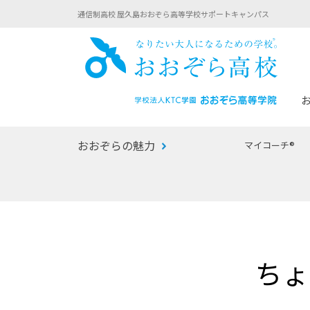
通信制高校 屋久島おおぞら高等学校サポートキャンパス
おお
おおぞらの魅力
マイコーチ®
あなたへのメッセージ
1年間の流れ
マイコーチ®
生徒募集要項
学校での1日
みらい学科
おおぞら
-マイコーチ®バトンリレーブログ
-子ども・
ちょ
みらいノート®
-プログラ