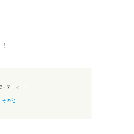
カレッジの教育
う！
標・テーマ
その他