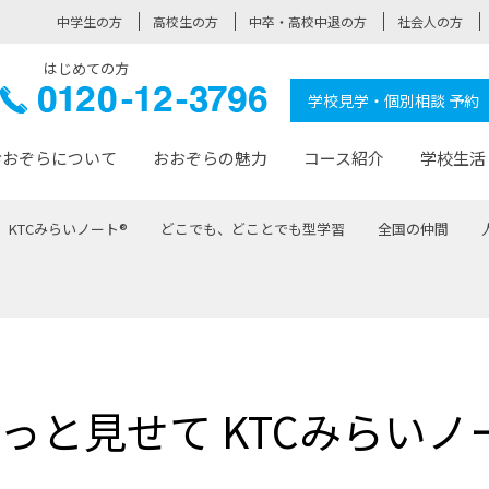
中学生の方
高校生の方
中卒・高校中退の方
社会人の方
はじめての方
ぞら高校
0120-
学校見学・個別相談 予約
12-3796
おおぞらについて
おおぞらの魅力
コース紹介
学校生活
KTCみらいノート®
どこでも、どことでも型学習
全国の仲間
おおぞらについて トップページ
おおぞらの魅力 トップページ
卒業生の活躍 トップページ
見学・相談 トップページ
コース紹介 トップページ
学校生活 トップページ
入学案内 トップページ
™
が大事にしている価値観
入学までの流れ
おおぞらの授業
全国の仲間
先輩の声
おおぞら高校とは
卒業までの流れ
おおぞら100選
なりたい大人になるための体
卒業生の進
SDGs
学費サ
福祉コース
人と職との架け橋
-なりたい大人システム
-屋久島スクーリング
おおぞらカ
っと見せて KTCみらいノ
ミングコース
-みらいの架け橋レッスン®
-選べる学
サポート