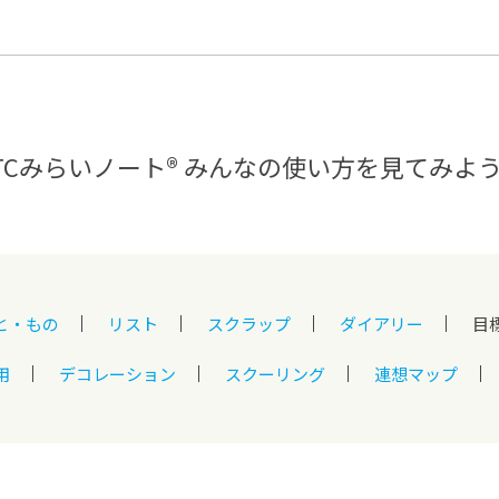
®
ザインコース
-社会の架け橋プログラム®
-おおぞら
ラストコース
-海外留学
ス
ス
TCみらいノート®
みんなの使い方を見てみよ
コース
と・もの
リスト
スクラップ
ダイアリー
目
用
デコレーション
スクーリング
連想マップ