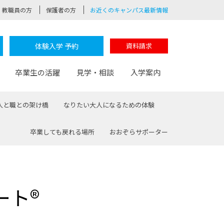
教職員の方
保護者の方
お近くのキャンパス最新情報
体験入学 予約
資料請求
卒業生の活躍
見学・相談
入学案内
人と職との架け橋
なりたい大人になるための体験
卒業しても戻れる場所
おおぞらサポーター
験
路
ポート
つながる学科
茂木校長のなりたい大人白熱授業
卒業しても戻れる場所
Web出願
制服紹介
レッジ
おおぞらサポーター
ート®
部とおおぞらカレッジの