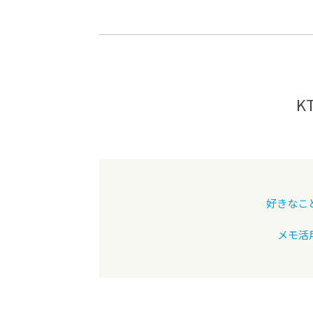
-ちょっとみせてKTCみらいノート
-住環境デ
どこでも、どことでも型学習
-マンガイ
-進学コー
-基礎コー
K
-個別指導
好きなこ
メモ活