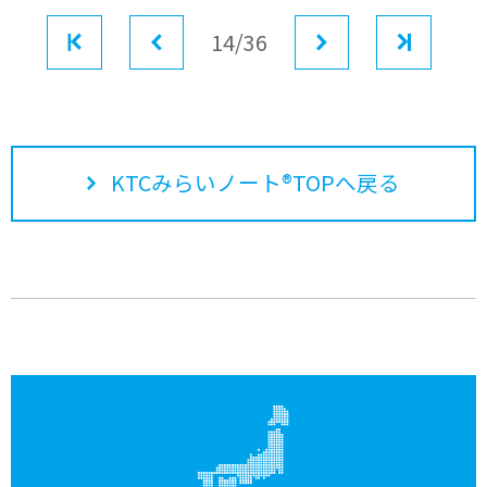
最初
前へ
14/36
次へ
最後
KTCみらいノート®TOPへ戻る