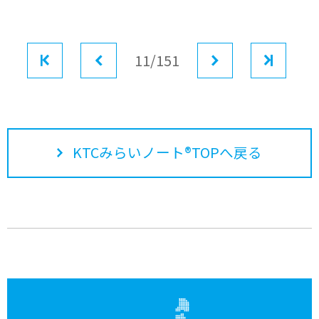
最初
前へ
11/151
次へ
最後
KTCみらいノート®TOPへ戻る