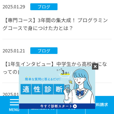
2025.01.29
ブログ
【専門コース】3年間の集大成！ プログラミン
グコースで身につけた力とは？
2025.01.21
ブログ
【1年生インタビュー】中学生から高校生にな
っての自分の変化
2025.01.14
ブログ
MENU
学校見学・個別相談
体験入学
【キャンパス生活】生徒・コーチの新年の抱負