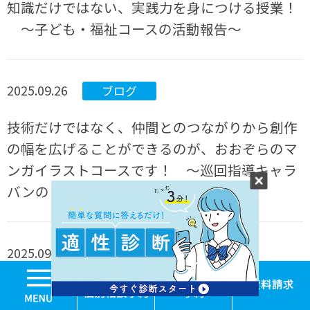
知識だけではない、実践力を身につける授業！
～子ども・福祉コースの活動報告～
2025.09.26
ブログ
技術だけではなく、仲間とのつながりから創作
の幅を広げることができるのが、おおぞらのマ
ンガイラストコースです！ ～巡回指導キャラ
バンのご報告～
2025.09.22
ブログ
MENU
学校見学・個別相談
体験入学
全ては実践や経験から！ 高校生の今だからこそ