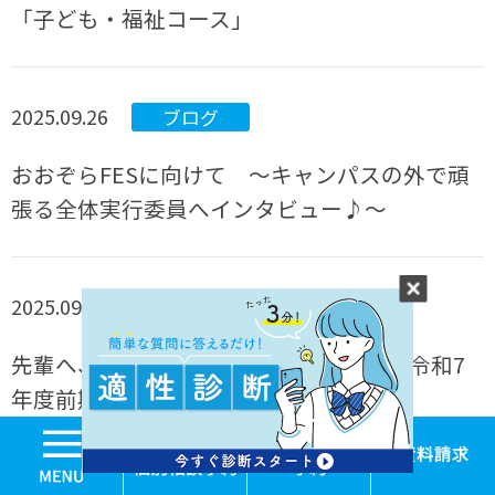
「子ども・福祉コース」
2025.09.26
ブログ
おおぞらFESに向けて ～キャンパスの外で頑
張る全体実行委員へインタビュー♪～
2025.09.25
ブログ
先輩へ、心をこめたお花でお祝い！ ～令和7
年度前期卒業式に向けて～
MENU
学校見学・個別相談
体験入学